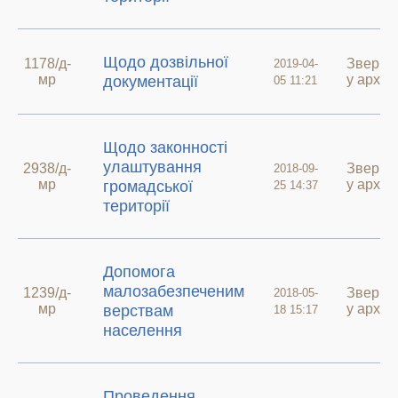
Щодо дозвільної
1178/д-
Зверне
2019-04-
мр
у архив
документації
05 11:21
Щодо законності
улаштування
2938/д-
Зверне
2018-09-
мр
у архив
громадської
25 14:37
території
Допомога
малозабезпеченим
1239/д-
Зверне
2018-05-
мр
у архив
верствам
18 15:17
населення
Проведення