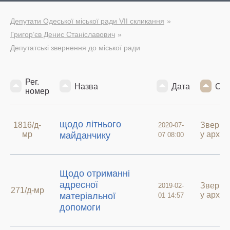
Депутати Одеської міської ради VII скликання
Григор’єв Денис Станіславович
Депутатські звернення до міської ради
Рег.
Назва
Дата
Ста
номер
щодо літнього
1816/д-
Зверне
2020-07-
мр
у архив
майданчику
07 08:00
Щодо отриманні
адресної
Зверне
2019-02-
271/д-мр
у архив
матеріальної
01 14:57
допомоги