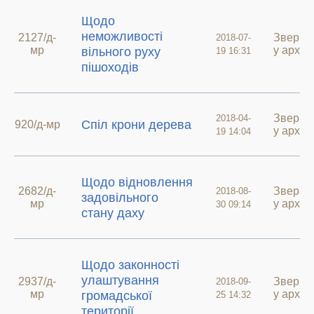
Щодо
неможливості
2127/д-
Зверне
2018-07-
мр
у архив
вільного руху
19 16:31
пішоходів
Зверне
2018-04-
Спіл крони дерева
920/д-мр
у архив
19 14:04
Щодо відновлення
2682/д-
Зверне
2018-08-
задовільного
мр
у архив
30 09:14
стану даху
Щодо законності
улаштування
2937/д-
Зверне
2018-09-
мр
у архив
громадської
25 14:32
території