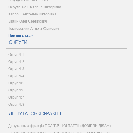
Вододюк Олена Сергіївна
Осауленко Світлана Вікторівна
Капрош Антоніна Вікторівна
Звягін Олег Сергійович
Терновський Андрій Юрійович
Повний список...
ОКРУГИ
Округ №1
Округ №2
Округ №3
Округ №4
Округ №5
Округ №6
Округ №7
Округ №8
ДЕПУТАТСЬКІ ФРАКЦІЇ
Депутатська фракція ПОЛІТИЧНОЇ ПАРТІЇ «ДОВІРЯЙ ДІЛАМ»