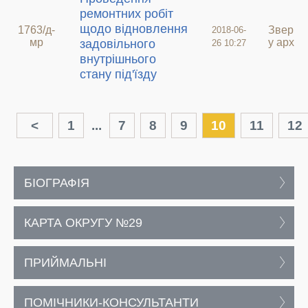
ремонтних робіт
щодо відновлення
1763/д-
Зверне
2018-06-
мр
у архив
задовільного
26 10:27
внутрішнього
стану під'їзду
<
1
...
7
8
9
10
11
12
БІОГРАФІЯ
КАРТА ОКРУГУ №29
ПРИЙМАЛЬНІ
ПОМІЧНИКИ-КОНСУЛЬТАНТИ