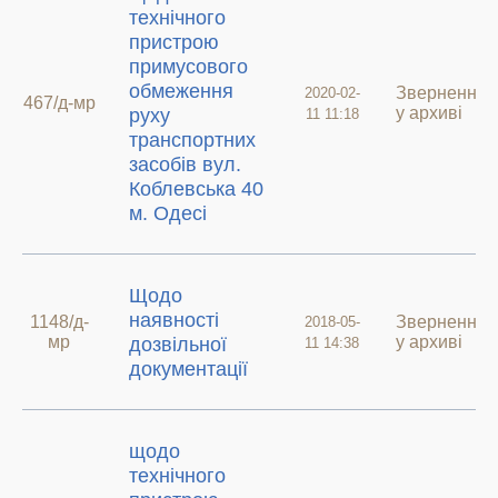
технічного
пристрою
примусового
обмеження
Звернення
2020-02-
467/д-мр
у архиві
руху
11 11:18
транспортних
засобів вул.
Коблевська 40
м. Одесі
Щодо
наявності
1148/д-
Звернення
2018-05-
мр
у архиві
дозвільної
11 14:38
документації
щодо
технічного