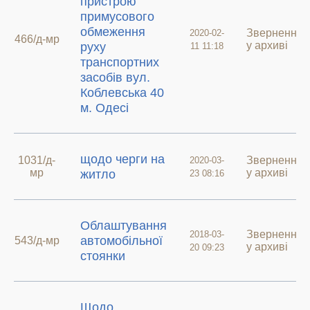
пристрою
примусового
обмеження
Звернення
2020-02-
466/д-мр
у архиві
руху
11 11:18
транспортних
засобів вул.
Коблевська 40
м. Одесі
щодо черги на
1031/д-
Звернення
2020-03-
мр
у архиві
житло
23 08:16
Облаштування
Звернення
2018-03-
автомобільної
543/д-мр
у архиві
20 09:23
стоянки
Щодо