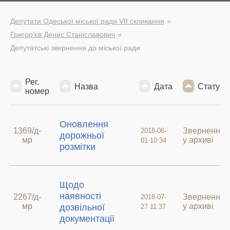
Депутати Одеської міської ради VII скликання
Григор’єв Денис Станіславович
Депутатські звернення до міської ради
Рег.
Назва
Дата
Статус
номер
Оновлення
1369/д-
Звернення
2018-06-
дорожньої
мр
у архиві
01 10:34
розмітки
Щодо
наявності
2267/д-
Звернення
2018-07-
мр
у архиві
дозвільної
27 11:37
документації