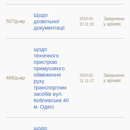
Щодо
Звернення
2019-02-
дозвільної
507/д-мр
у архиві
20 11:33
документації
щодо
технічного
пристрою
примусового
обмеження
Звернення
2020-02-
468/д-мр
у архиві
руху
11 11:17
транспортних
засобів вул.
Коблевська 40
м. Одесі
щодо