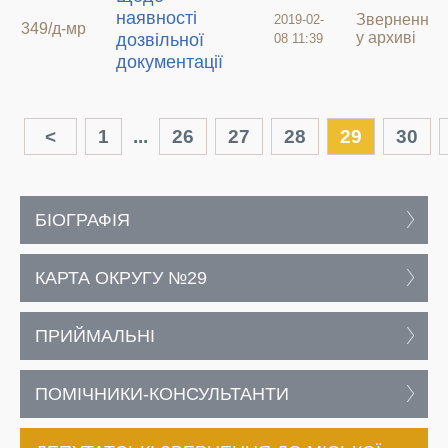
наявності
Звернення
2019-02-
349/д-мр
у архиві
дозвільної
08 11:39
документації
<
1
...
26
27
28
29
30
БІОГРАФІЯ
КАРТА ОКРУГУ №29
ПРИЙМАЛЬНІ
ПОМІЧНИКИ-КОНСУЛЬТАНТИ