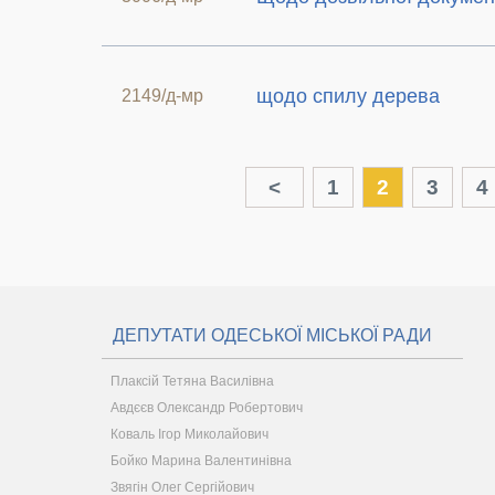
щодо спилу дерева
2149/д-мр
<
1
2
3
4
ДЕПУТАТИ ОДЕСЬКОЇ МІСЬКОЇ РАДИ
Плаксій Тетяна Василівна
Авдєєв Олександр Робертович
Коваль Ігор Миколайович
Бойко Марина Валентинівна
Звягін Олег Сергійович