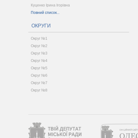
Куценко Ірина Ігорівна
Повний список...
ОКРУГИ
Округ №1
Округ №2
Округ №3
Округ №4
Округ №5
Округ №6
Округ №7
Округ №8