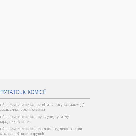
ПУТАТСЬКІ КОМІСІЇ
ійна комісія з питань освіти, спорту та взаємодії
ромадськими організаціями
тійна комісія з питань культури, туризму і
народних відносин
тійна комісія з питань регламенту, депутатської
ки та запобігання корупції