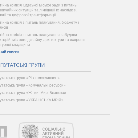
тійна комісія Одеської міської ради з питань
вичайних ситуацій та ліквідації їх наслідків,
логії та цифрової трансформації
тійна комісія з питань планування, бюджету і
ансів
тійна комісія з питань планування забудови
иторій, міського дизайну, архітектури та охорони
ьтурної спадщини
ний список...
ПУТАТСЬКІ ГРУПИ
утатська група «Рівні можливості»
утатська група «Комунальні ресурси»
утатська група «Жінки. Мир. Безпека»
утатська група «УКРАЇНСЬКА МРІЯ»