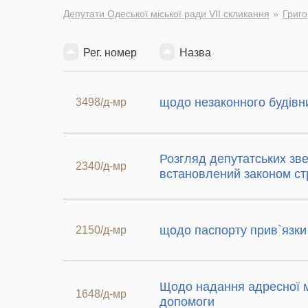
Депутати Одеської міської ради VII скликання
Григо
Рег. номер
Назва
щодо незаконного будівн
3498/д-мр
Розгляд депутатських зв
2340/д-мр
встановлений законом ст
щодо паспорту прив`язки
2150/д-мр
Щодо надання адресної м
1648/д-мр
допомоги