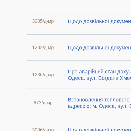
Щодо дозвільної докумен
3005/д-мр
Щодо дозвільної докумен
1282/д-мр
Про аварійний стан даху 
1236/д-мр
Одеса, вул. Богдана Хме
Встановлення теплового 
673/д-мр
адресою: м. Одеса, вул. 
Щодо дозвільної докумен
3006/д-мр