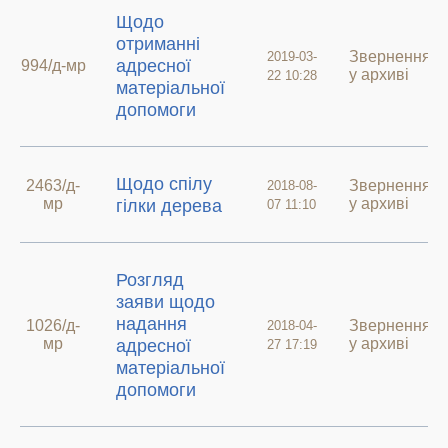
Щодо
отриманні
Звернення
2019-03-
адресної
994/д-мр
у архиві
22 10:28
матеріальної
допомоги
Щодо спілу
2463/д-
Звернення
2018-08-
мр
у архиві
гілки дерева
07 11:10
Розгляд
заяви щодо
надання
1026/д-
Звернення
2018-04-
мр
у архиві
адресної
27 17:19
матеріальної
допомоги