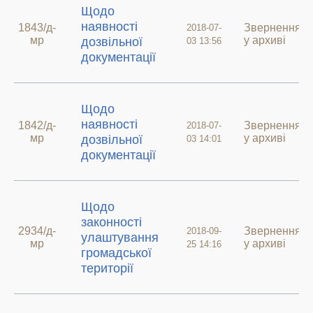
Щодо
наявності
1843/д-
Звернення
2018-07-
мр
у архиві
дозвільної
03 13:56
документації
Щодо
наявності
1842/д-
Звернення
2018-07-
мр
у архиві
дозвільної
03 14:01
документації
Щодо
законності
2934/д-
Звернення
2018-09-
улаштування
мр
у архиві
25 14:16
громадської
території