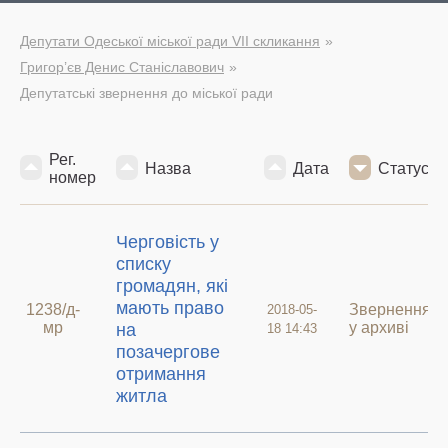
Депутати Одеської міської ради VII скликання
Григор’єв Денис Станіславович
Депутатські звернення до міської ради
Рег.
Назва
Дата
Статус
номер
Черговість у
списку
громадян, які
мають право
1238/д-
Звернення
2018-05-
мр
у архиві
на
18 14:43
позачергове
отримання
житла