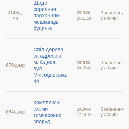
Щодо
сприяння
2143/д-
Звернення
2019-06-
проханням
мр
у архиві
26 11:19
мешканців
будинку
Спіл дерева
за адресою:
м. Одеса,
Звернення
2018-03-
676/д-мр
у архиві
вул.
29 15:49
М'ясоїдівська,
44
Комплексні
схеми
Звернення
2018-04-
884/д-мр
у архиві
тимчасових
17 14:13
споруд