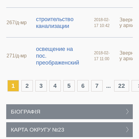
строительство
Зверне
2018-02-
267/д-мр
у архиві
канализации
17 10:42
освещение на
Зверне
2018-02-
пос.
271/д-мр
у архиві
17 11:00
преображенский
1
2
3
4
5
6
7
...
22
БІОГРАФІЯ
КАРТА ОКРУГУ №23