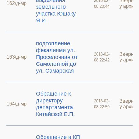
выделения
Зверне
2018-02-
162/д-мр
у архиві
земельного
08 20:44
участка Ющаку
Я.И.
подтопление
фекалиями ул.
Зверне
2018-02-
Проселочная от
163/д-мр
у архиві
08 22:42
Самолетной до
ул. Самарская
Обращение к
директору
Зверне
2018-02-
164/д-мр
у архиві
департамента
08 22:59
Китайской Е.П.
Обращение в КП