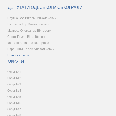
ДЕПУТАТИ ОДЕСЬКОЇ МІСЬКОЇ РАДИ
Саутьонков Віталій Миколайович
Батраков Ігор Валентинович
Матвєєв Олександр Вікторович
Сеник Роман Віталійович
Капрош Антоніна Вікторівна
Страшний Сергій Анатолійович
Повний список...
ОКРУГИ
Округ №1
Округ №2
Округ №3
Округ №4
Округ №5
Округ №6
Округ №7
Округ №8