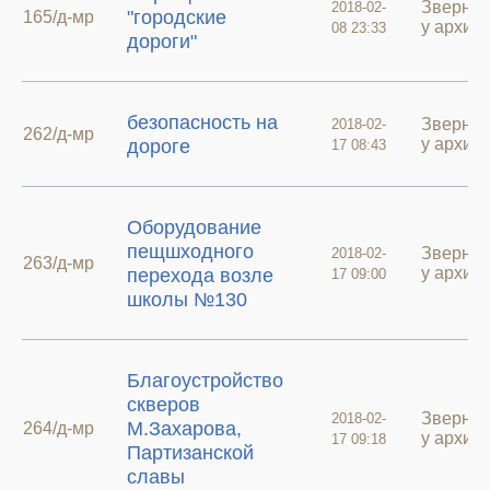
Зверне
2018-02-
"городские
165/д-мр
у архиві
08 23:33
дороги"
безопасность на
Зверне
2018-02-
262/д-мр
у архиві
дороге
17 08:43
Оборудование
пещшходного
Зверне
2018-02-
263/д-мр
у архиві
перехода возле
17 09:00
школы №130
Благоустройство
скверов
Зверне
2018-02-
М.Захарова,
264/д-мр
у архиві
17 09:18
Партизанской
славы