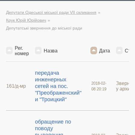
Депутати Одеської міської ради VII скликання
Крук Юрій Юрійович
Депутатські звернення до міської ради
Рег.
Назва
Дата
Стат
номер
передача
инженерных
Зверне
2018-02-
сетей на пос.
161/д-мр
у архиві
08 20:19
"Преображенский"
и "Троицкий"
обращение по
поводу