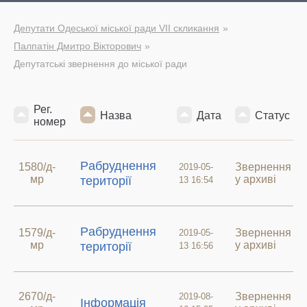
Депутати Одеської міської ради VII скликання
Палпатін Дмитро Вікторович
Депутатські звернення до міської ради
Рег.
Назва
Дата
Статус
номер
Pабруднення
1580/д-
Звернення
2019-05-
мр
у архиві
території
13 16:54
Pабруднення
1579/д-
Звернення
2019-05-
мр
у архиві
території
13 16:56
2670/д-
Звернення
2019-08-
Інформація