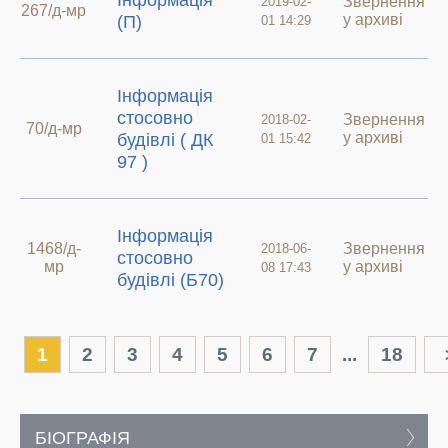
Інформація
Звернення
2019-02-
267/д-мр
у архиві
(П)
01 14:29
Інформація
стосовно
Звернення
2018-02-
70/д-мр
у архиві
будівлі ( ДК
01 15:42
97 )
Інформація
1468/д-
Звернення
2018-06-
стосовно
мр
у архиві
08 17:43
будівлі (Б70)
1
2
3
4
5
6
7
...
18
БІОГРАФІЯ