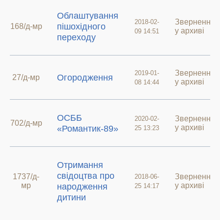
Облаштування
Звернення
2018-02-
пішохідного
168/д-мр
у архиві
09 14:51
переходу
Звернення
2019-01-
Огородження
27/д-мр
у архиві
08 14:44
ОСББ
Звернення
2020-02-
702/д-мр
у архиві
«Романтик-89»
25 13:23
Отримання
свідоцтва про
1737/д-
Звернення
2018-06-
мр
у архиві
народження
25 14:17
дитини