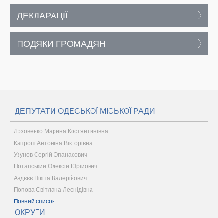
ДЕКЛАРАЦІЇ
ПОДЯКИ ГРОМАДЯН
ДЕПУТАТИ ОДЕСЬКОЇ МІСЬКОЇ РАДИ
Лозовенко Марина Костянтинівна
Капрош Антоніна Вікторівна
Узунов Сергій Опанасович
Потапський Олексій Юрійович
Авдєєв Нікіта Валерійович
Попова Світлана Леонідівна
Повний список...
ОКРУГИ