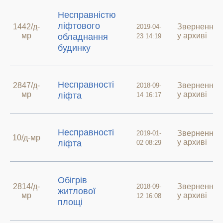
Несправністю
ліфтового
1442/д-
Звернення
2019-04-
мр
у архиві
обладнання
23 14:19
будинку
Несправності
2847/д-
Звернення
2018-09-
мр
у архиві
ліфта
14 16:17
Несправності
Звернення
2019-01-
10/д-мр
у архиві
ліфта
02 08:29
Обігрів
2814/д-
Звернення
2018-09-
житлової
мр
у архиві
12 16:08
площі