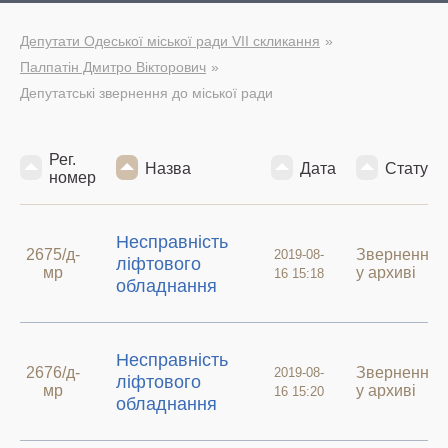
Депутати Одеської міської ради VII скликання
Палпатін Дмитро Вікторович
Депутатські звернення до міської ради
Рег.
Назва
Дата
Статус
номер
Несправність
2675/д-
Звернення
2019-08-
ліфтового
мр
у архиві
16 15:18
обладнання
Несправність
2676/д-
Звернення
2019-08-
ліфтового
мр
у архиві
16 15:20
обладнання