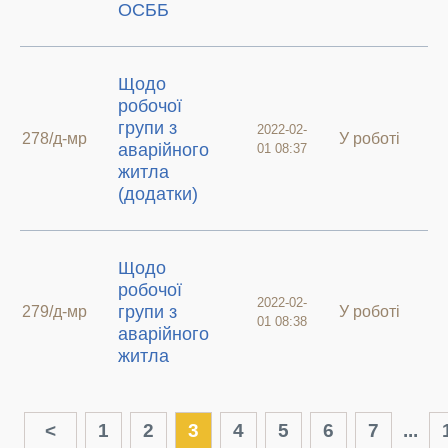
ОСББ
Щодо
робочої
групи з
2022-02-
278/д-мр
У роботі
аварійного
01 08:37
житла
(додатки)
Щодо
робочої
2022-02-
групи з
279/д-мр
У роботі
01 08:38
аварійного
житла
<
1
2
3
4
5
6
7
...