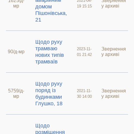
аварійним
1625/д-
Звернення
2021-04-
мр
у архиві
домом
19 15:15
Пішонівська,
21
Щодо руху
трамваю
Звернення
2023-11-
90/д-мр
у архиві
нових типів
01 21:42
трамваїв
Щодо руху
поряд із
5759/д-
Звернення
2021-11-
мр
у архиві
будинками
30 14:00
Глушко, 18
Щодо
розміщення