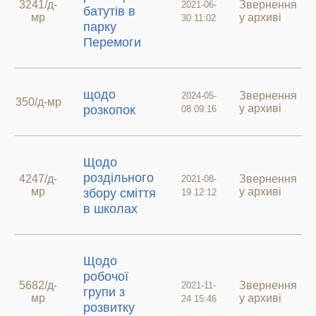
3241/д-
Звернення
2021-06-
батутів в
мр
у архиві
30 11:02
парку
Перемоги
щодо
Звернення
2024-05-
350/д-мр
у архиві
розкопок
08 09:16
Щодо
роздільного
4247/д-
Звернення
2021-08-
мр
у архиві
збору сміття
19 12:12
в школах
Щодо
робочої
5682/д-
Звернення
2021-11-
групи з
мр
у архиві
24 15:46
розвитку