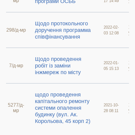
мр
у 
програми ОСББ
17 14:49
Щодо протокольного
Зв
2022-02-
доручення программа
298/д-мр
у 
03 12:08
співфінансування
Щодо проведення
Зв
2022-01-
робіт із заміни
7/д-мр
у 
05 15:13
інжмереж по місту
щодо проведення
капітального ремонту
5277/д-
Зв
2021-10-
системи опалення
мр
у 
28 08:11
будинку (вул. Ак.
Корольова, 45 корп 2)