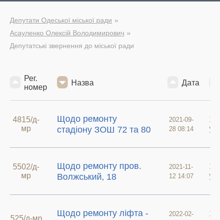
Депутати Одеської міської ради
Асауленко Олексій Володимирович
Депутатські звернення до міської ради
Рег.
Назва
Дата
номер
Щодо ремонту
4815/д-
Зв
2021-09-
мр
у 
стадіону ЗОШ 72 та 80
28 08:14
Щодо ремонту пров.
5502/д-
Зв
2021-11-
мр
у 
Волжський, 18
12 14:07
Щодо ремонту ліфта -
Зв
2022-02-
525/д-мр