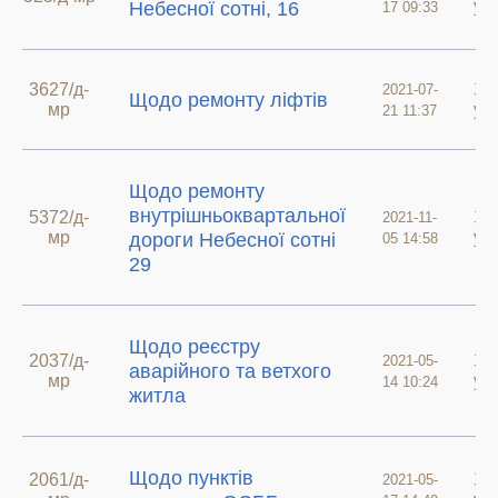
у 
Небесної сотні, 16
17 09:33
3627/д-
Зв
2021-07-
Щодо ремонту ліфтів
мр
у 
21 11:37
Щодо ремонту
внутрішньоквартальної
5372/д-
Зв
2021-11-
мр
у 
дороги Небесної сотні
05 14:58
29
Щодо реєстру
2037/д-
Зв
2021-05-
аварійного та ветхого
мр
у 
14 10:24
житла
Щодо пунктів
2061/д-
Зв
2021-05-