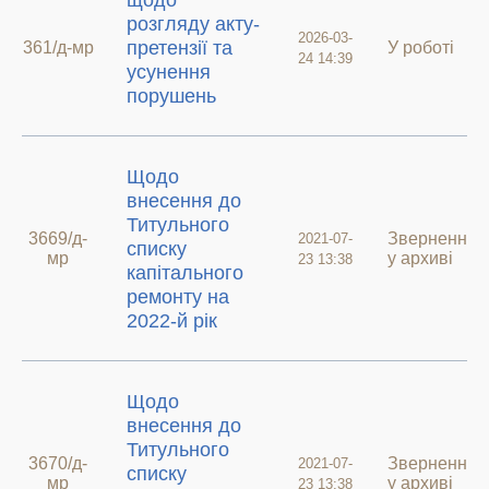
щодо
розгляду акту-
2026-03-
претензії та
361/д-мр
У роботі
24 14:39
усунення
порушень
Щодо
внесення до
Титульного
3669/д-
Звернення
2021-07-
списку
мр
у архиві
23 13:38
капітального
ремонту на
2022-й рік
Щодо
внесення до
Титульного
3670/д-
Звернення
2021-07-
списку
мр
у архиві
23 13:38