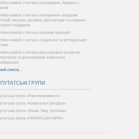
тійна комісія з питань планування, бюджету і
ансів
тійна комісія з питань планування забудови
иторій, міського дизайну, архітектури та охорони
ьтурної спадщини
тійна комісія з питань охорони здоров'я
тійна комісія з питань соціальної та ветеранської
ітики
тійна комісія з питань просторового розвитку,
леустрою та регулювання земельних
вовідносин
ний список...
ПУТАТСЬКІ ГРУПИ
утатська група «Рівні можливості»
утатська група «Комунальні ресурси»
утатська група «Жінки. Мир. Безпека»
утатська група «УКРАЇНСЬКА МРІЯ»