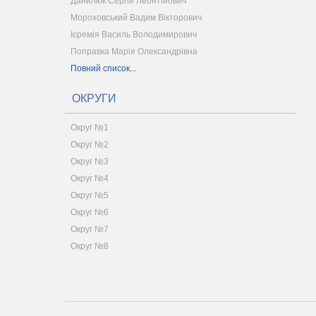
Данилюк Сергій Леонтійович
Мороховський Вадим Вікторович
Ієремія Василь Володимирович
Поправка Марія Олександрівна
Повний список...
ОКРУГИ
Округ №1
Округ №2
Округ №3
Округ №4
Округ №5
Округ №6
Округ №7
Округ №8