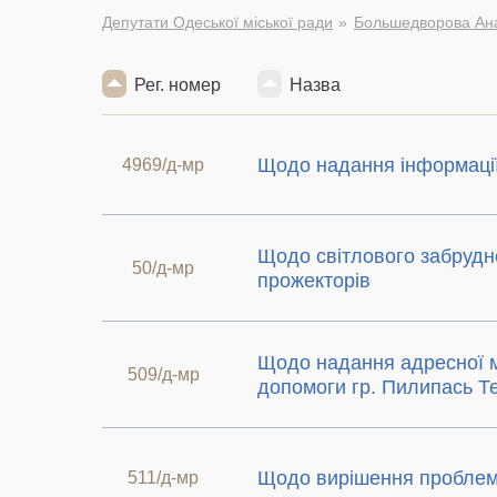
Депутати Одеської міської ради
Большедворова Ана
Рег. номер
Назва
Щодо надання інформаці
4969/д-мр
Щодо світлового забрудн
50/д-мр
прожекторів
Щодо надання адресної м
509/д-мр
допомоги гр. Пилипась Те
Щодо вирішення пробле
511/д-мр