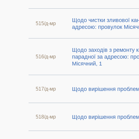
Щодо чистки зливової кан
515/д-мр
адресою: провулок Місяч
Щодо заходів з ремонту 
парадної за адресою: пр
516/д-мр
Місячний, 1
Щодо вирішення пробле
517/д-мр
Щодо вирішення пробле
518/д-мр