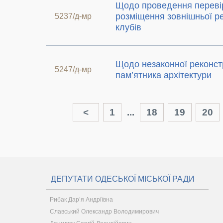
Щодо проведення переві
розміщення зовнішньої р
5237/д-мр
клубів
Щодо незаконної реконстр
5247/д-мр
пам’ятника архітектури
<
1
...
18
19
20
ДЕПУТАТИ ОДЕСЬКОЇ МІСЬКОЇ РАДИ
Рибак Дар’я Андріївна
Славський Олександр Володимирович