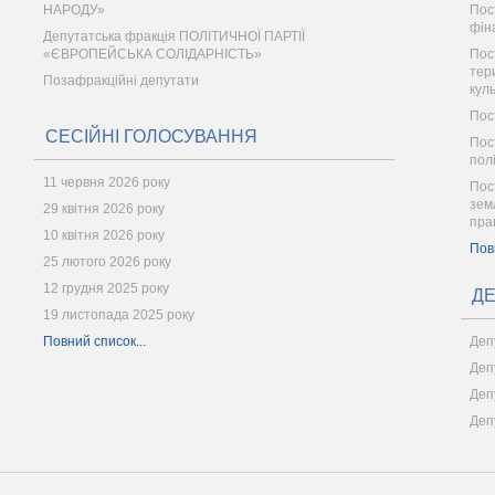
НАРОДУ»
Пос
фін
Депутатська фракція ПОЛІТИЧНОЇ ПАРТІЇ
«ЄВРОПЕЙСЬКА СОЛІДАРНІСТЬ»
Пос
тер
Позафракційні депутати
кул
Пос
СЕСІЙНІ ГОЛОСУВАННЯ
Пос
пол
11 червня 2026 року
Пос
зем
29 квітня 2026 року
пра
10 квітня 2026 року
Пов
25 лютого 2026 року
12 грудня 2025 року
ДЕ
19 листопада 2025 року
Повний список...
Деп
Деп
Деп
Деп