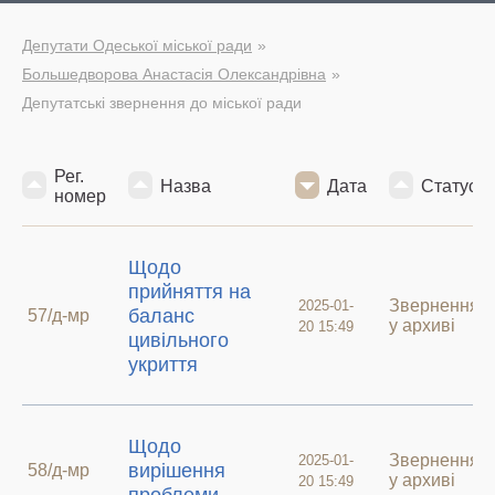
Депутати Одеської міської ради
Большедворова Анастасія Олександрівна
Депутатські звернення до міської ради
Рег.
Назва
Дата
Статус
номер
Щодо
прийняття на
Звернення
2025-01-
баланс
57/д-мр
у архиві
20 15:49
цивільного
укриття
Щодо
Звернення
2025-01-
вирішення
58/д-мр
у архиві
20 15:49