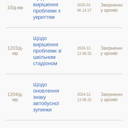
вирішення
Звернення
2025-01-
10/д-мр
у архиві
проблеми з
06 14:27
укриттям
Щодо
вирішення
1203/д-
Звернення
2024-12-
проблеми зі
мр
у архиві
13 08:25
шкільним
стадіоном
Щодо
оновлення
1204/д-
Звернення
2024-12-
знаку
мр
у архиві
13 08:25
автобусної
зупинки