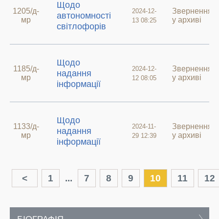
Щодо
1205/д-
Звернення
2024-12-
автономності
мр
у архиві
13 08:25
світлофорів
Щодо
1185/д-
Звернення
2024-12-
надання
мр
у архиві
12 08:05
інформації
Щодо
1133/д-
Звернення
2024-11-
надання
мр
у архиві
29 12:39
інформації
<
1
...
7
8
9
10
11
12