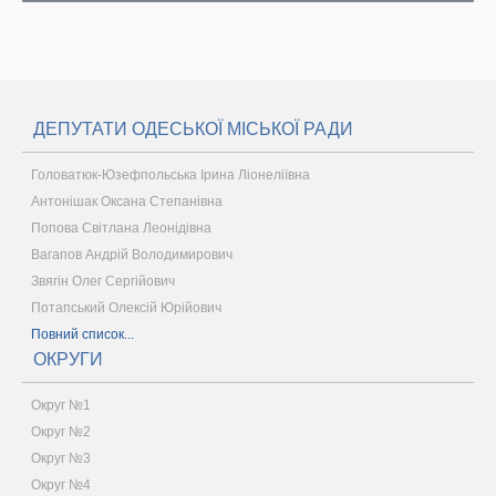
ДЕПУТАТИ ОДЕСЬКОЇ МІСЬКОЇ РАДИ
Головатюк-Юзефпольська Ірина Ліонеліївна
Антонішак Оксана Степанівна
Попова Світлана Леонідівна
Вагапов Андрій Володимирович
Звягін Олег Сергійович
Потапський Олексій Юрійович
Повний список...
ОКРУГИ
Округ №1
Округ №2
Округ №3
Округ №4