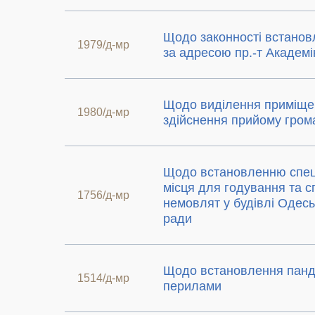
Щодо законності встанов
1979/д-мр
за адресою пр.-т Академі
Щодо виділення приміще
1980/д-мр
здійснення прийому гром
Щодо встановленню спец
місця для годування та 
1756/д-мр
немовлят у будівлі Одеськ
ради
Щодо встановлення панд
1514/д-мр
перилами