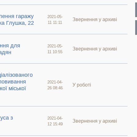
лення гаражу
2021-05-
Звернення у архиві
ка Глушка, 22
11 11:11
ння для
2021-05-
Звернення у архиві
адян
11 10:55
іалізованого
сповивання
2021-04-
У роботі
ої міської
26 08:46
уса з
2021-04-
Звернення у архиві
12 15:49