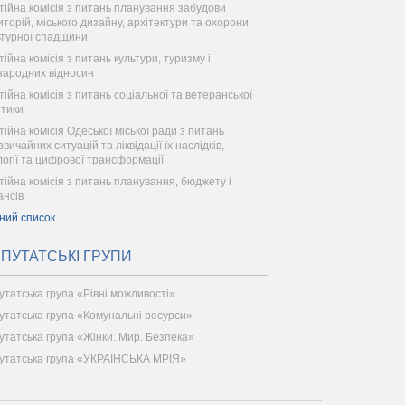
тійна комісія з питань планування забудови
иторій, міського дизайну, архітектури та охорони
ьтурної спадщини
тійна комісія з питань культури, туризму і
народних відносин
тійна комісія з питань соціальної та ветеранської
ітики
тійна комісія Одеської міської ради з питань
вичайних ситуацій та ліквідації їх наслідків,
логії та цифрової трансформації
тійна комісія з питань планування, бюджету і
ансів
ний список...
ПУТАТСЬКІ ГРУПИ
утатська група «Рівні можливості»
утатська група «Комунальні ресурси»
утатська група «Жінки. Мир. Безпека»
утатська група «УКРАЇНСЬКА МРІЯ»