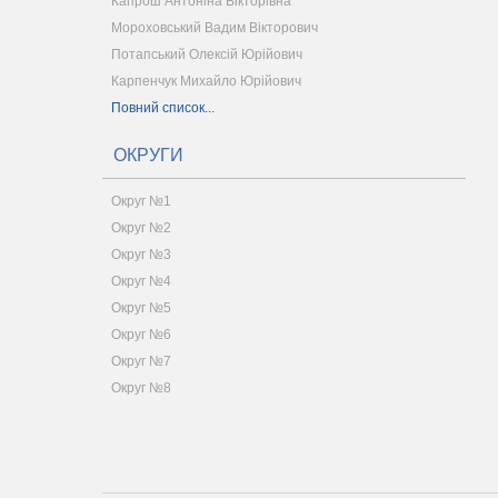
Капрош Антоніна Вікторівна
Мороховський Вадим Вікторович
Потапський Олексій Юрійович
Карпенчук Михайло Юрійович
Повний список...
ОКРУГИ
Округ №1
Округ №2
Округ №3
Округ №4
Округ №5
Округ №6
Округ №7
Округ №8