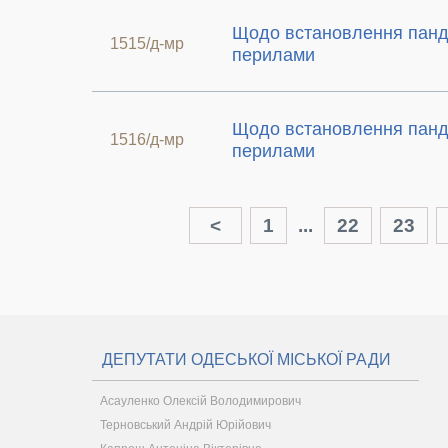
Щодо встановлення панд
1515/д-мр
перилами
Щодо встановлення панд
1516/д-мр
перилами
<
1
...
22
23
ДЕПУТАТИ ОДЕСЬКОЇ МІСЬКОЇ РАДИ
Асауленко Олексій Володимирович
Терновський Андрій Юрійович