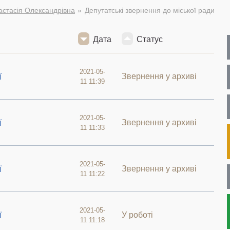
стасія Олександрівна
Депутатські звернення до міської ради
Дата
Статус
2021-05-
ї
Звернення у архиві
11 11:39
2021-05-
ї
Звернення у архиві
11 11:33
2021-05-
ї
Звернення у архиві
11 11:22
2021-05-
ї
У роботі
11 11:18