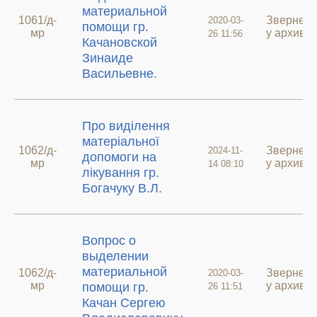
материальной
1061/д-
Звернен
2020-03-
помощи гр.
мр
у архиві
26 11:56
Качановской
Зинаиде
Васильевне.
Про виділення
матеріальної
1062/д-
Звернен
2024-11-
допомоги на
мр
у архиві
14 08:10
лікування гр.
Богачуку В.Л.
Вопрос о
выделении
материальной
1062/д-
Звернен
2020-03-
мр
у архиві
помощи гр.
26 11:51
Качан Сергею