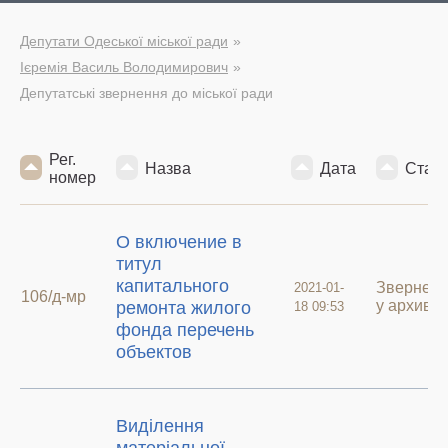
Депутати Одеської міської ради
Ієремія Василь Володимирович
Депутатські звернення до міської ради
Рег.
Назва
Дата
Стату
номер
О включение в
титул
капитального
Звернен
2021-01-
106/д-мр
у архиві
ремонта жилого
18 09:53
фонда перечень
объектов
Виділення