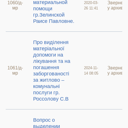
материальной
1060/д-
Звернен
2020-03-
мр
у архиві
помощи
26 11:41
гр.Зелинской
Раисе Павловне.
Про виділення
матеріальної
допомоги на
лікування та на
погашення
1061/д-
Звернен
2024-11-
мр
у архиві
заборгованості
14 08:05
за житлово –
комунальні
послуги гр.
Россолову С.В
Вопрос о
выделении