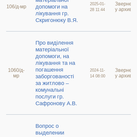
матеріальної
Звернен
2025-01-
допомоги на
106/д-мр
у архиві
28 11:44
лікування гр.
Скригонюку В.Я.
Про виділення
матеріальної
допомоги, на
лікування та на
погашення
1060/д-
Звернен
2024-11-
мр
у архиві
заборгованості
14 08:00
за житлово –
комунальні
послуги гр.
Сафронову А.В.
Вопрос о
выделении