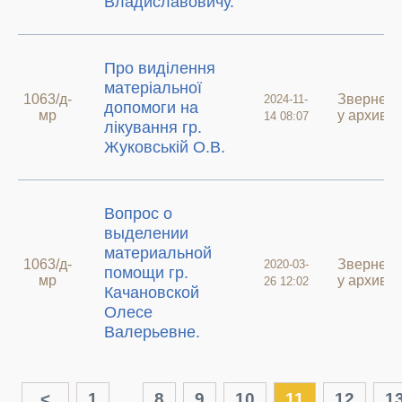
Владиславовичу.
Про виділення
матеріальної
1063/д-
Звернен
2024-11-
допомоги на
мр
у архиві
14 08:07
лікування гр.
Жуковській О.В.
Вопрос о
выделении
материальной
1063/д-
Звернен
2020-03-
помощи гр.
мр
у архиві
26 12:02
Качановской
Олесе
Валерьевне.
<
1
...
8
9
10
11
12
1