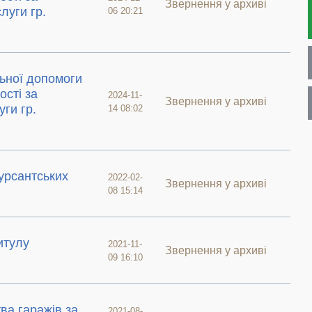
Звернення у архиві
луги гр.
06 20:21
ьної допомоги
сті за
2024-11-
Звернення у архиві
ги гр.
14 08:02
урсантських
2022-02-
Звернення у архиві
08 15:14
итулу
2021-11-
Звернення у архиві
09 16:10
ва гаражів за
2021-08-