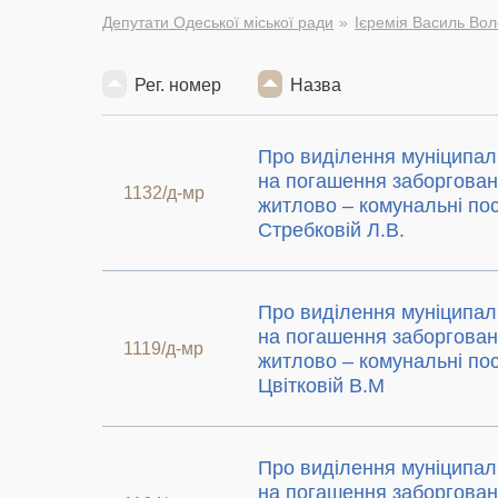
Депутати Одеської міської ради
Ієремія Василь Во
Рег. номер
Назва
Про виділення муніципал
на погашення заборговано
1132/д-мр
житлово – комунальні пос
Стребковій Л.В.
Про виділення муніципал
на погашення заборговано
1119/д-мр
житлово – комунальні пос
Цвітковій В.М
Про виділення муніципал
на погашення заборговано