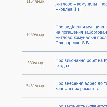
1164/д-мр
житлово – комунальні пос
Яковлевій Т.Г
Про виділення муніципал
на погашення заборговано
1059/д-мр
житлово-комунальні послу
Слюсаренко Є.В
Про виконання робіт на К
380/д-мр
сходах.
Про внесення адрес до т
5431/д-мр
капітальних ремонтів.
Про законність будівнитст