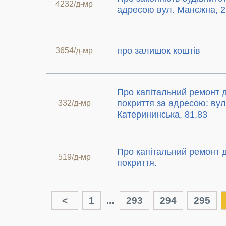
4232/д-мр
адресою вул. Манєжна, 2
про залишок коштів
3654/д-мр
Про капітальний ремонт 
покриття за адресою: вул
332/д-мр
Катерининська, 81,83
Про капітальний ремонт 
519/д-мр
покриття.
<
1
...
293
294
295