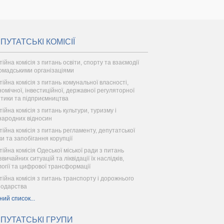
ПУТАТСЬКІ КОМІСІЇ
ійна комісія з питань освіти, спорту та взаємодії
ромадськими організаціями
тійна комісія з питань комунальної власності,
номічної, інвестиційної, державної регуляторної
ітики та підприємництва
тійна комісія з питань культури, туризму і
народних відносин
тійна комісія з питань регламенту, депутатської
ки та запобігання корупції
тійна комісія Одеської міської ради з питань
вичайних ситуацій та ліквідації їх наслідків,
логії та цифрової трансформації
тійна комісія з питань транспорту і дорожнього
подарства
ний список...
ПУТАТСЬКІ ГРУПИ