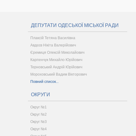
ДЕПУТАТИ ОДЕСЬКОЇ МІСЬКОЇ РАДИ
Плаксій Тетяна Василівна
Авдєєв Нікіта Валерійович
Єремиця Олексій Миколайович
Карпенчук Михайло Юрійович
Терновський Андрій Юрійович
Мороховський Вадим Вікторович
Повний список...
ОКРУГИ
Округ №1
Округ №2
Округ №3
Округ №4