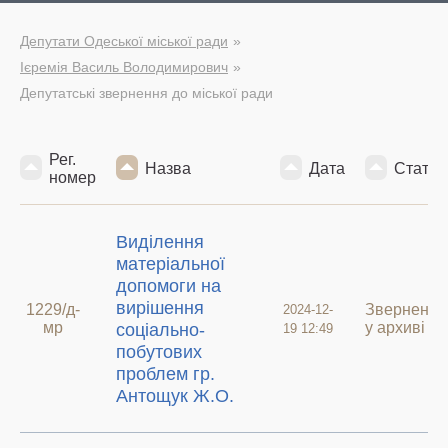
Депутати Одеської міської ради
Ієремія Василь Володимирович
Депутатські звернення до міської ради
Рег.
Назва
Дата
Статус
номер
Виділення
матеріальної
допомоги на
вирішення
1229/д-
Звернення
2024-12-
мр
у архиві
соціально-
19 12:49
побутових
проблем гр.
Антощук Ж.О.