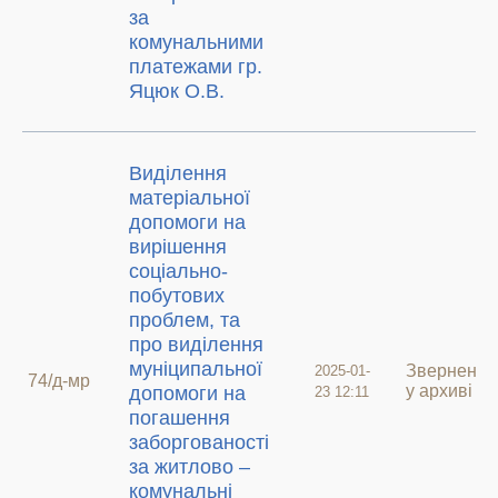
за
комунальними
платежами гр.
Яцюк О.В.
Виділення
матеріальної
допомоги на
вирішення
соціально-
побутових
проблем, та
про виділення
муніципальної
Звернення
2025-01-
74/д-мр
у архиві
допомоги на
23 12:11
погашення
заборгованості
за житлово –
комунальні