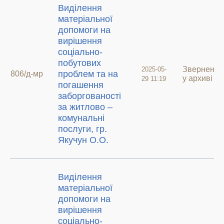
Виділення
матеріальної
допомоги на
вирішення
соціально-
побутових
Звернення
2025-05-
проблем та на
806/д-мр
у архиві
29 11:19
погашення
заборгованості
за житлово –
комунальні
послуги, гр.
Якучун О.О.
Виділення
матеріальної
допомоги на
вирішення
соціально-