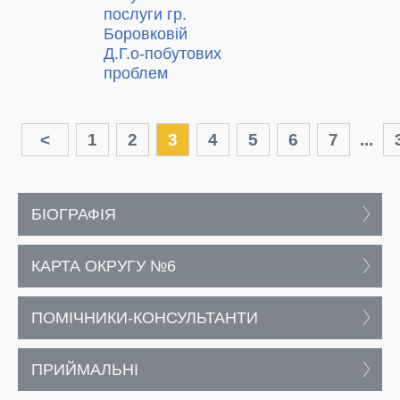
послуги гр.
Боровковій
Д.Г.о-побутових
проблем
<
1
2
3
4
5
6
7
...
БІОГРАФІЯ
КАРТА ОКРУГУ №6
ПОМІЧНИКИ-КОНСУЛЬТАНТИ
ПРИЙМАЛЬНІ