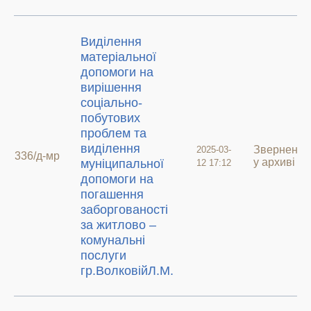
Виділення
матеріальної
допомоги на
вирішення
соціально-
побутових
проблем та
виділення
Звернення
2025-03-
336/д-мр
у архиві
муніципальної
12 17:12
допомоги на
погашення
заборгованості
за житлово –
комунальні
послуги
гр.ВолковійЛ.М.