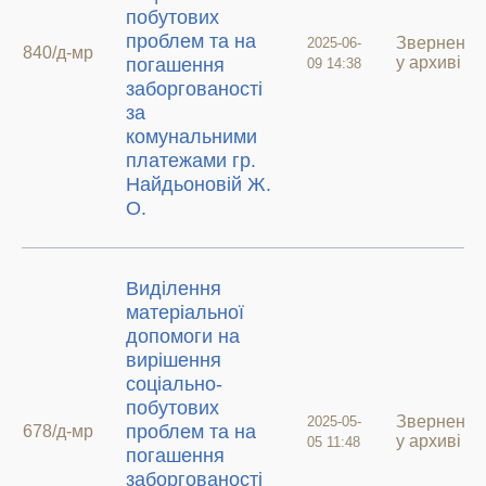
побутових
проблем та на
Звернення
2025-06-
840/д-мр
у архиві
погашення
09 14:38
заборгованості
за
комунальними
платежами гр.
Найдьоновій Ж.
О.
Виділення
матеріальної
допомоги на
вирішення
соціально-
побутових
Звернення
2025-05-
проблем та на
678/д-мр
у архиві
05 11:48
погашення
заборгованості