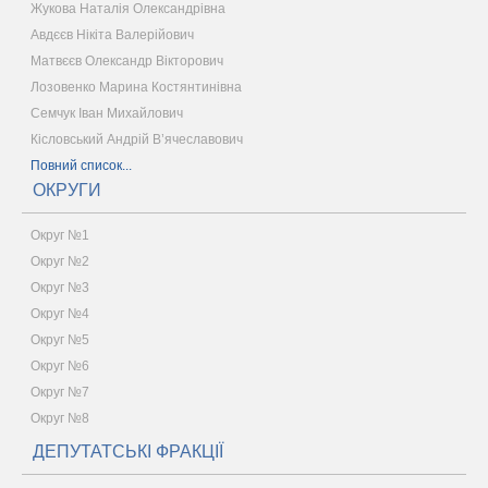
Жукова Наталія Олександрівна
Авдєєв Нікіта Валерійович
Матвєєв Олександр Вікторович
Лозовенко Марина Костянтинівна
Семчук Іван Михайлович
Кісловський Андрій В’ячеславович
Повний список...
ОКРУГИ
Округ №1
Округ №2
Округ №3
Округ №4
Округ №5
Округ №6
Округ №7
Округ №8
ДЕПУТАТСЬКІ ФРАКЦІЇ