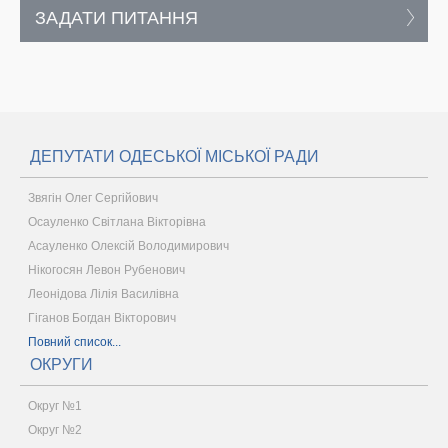
ЗАДАТИ ПИТАННЯ
ДЕПУТАТИ ОДЕСЬКОЇ МІСЬКОЇ РАДИ
Звягін Олег Сергійович
Осауленко Світлана Вікторівна
Асауленко Олексій Володимирович
Нікогосян Левон Рубенович
Леонідова Лілія Василівна
Гіганов Богдан Вікторович
Повний список...
ОКРУГИ
Округ №1
Округ №2