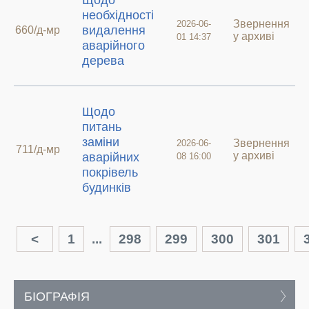
Щодо
необхідності
Звернення
2026-06-
видалення
660/д-мр
у архиві
01 14:37
аварійного
дерева
Щодо
питань
заміни
Звернення
2026-06-
711/д-мр
у архиві
аварійних
08 16:00
покрівель
будинків
<
1
...
298
299
300
301
БІОГРАФІЯ