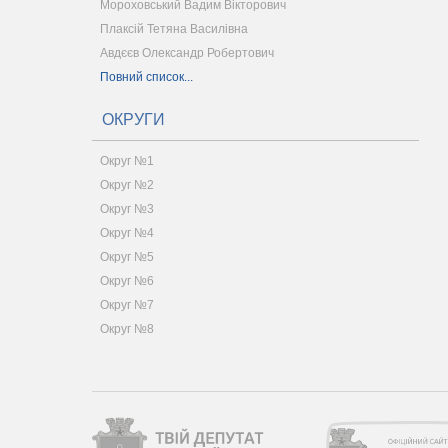
Мороховський Вадим Вікторович
Плаксій Тетяна Василівна
Авдєєв Олександр Робертович
Повний список...
ОКРУГИ
Округ №1
Округ №2
Округ №3
Округ №4
Округ №5
Округ №6
Округ №7
Округ №8