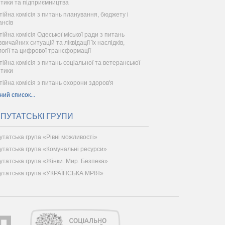
ітики та підприємництва
тійна комісія з питань планування, бюджету і
ансів
тійна комісія Одеської міської ради з питань
вичайних ситуацій та ліквідації їх наслідків,
логії та цифрової трансформації
тійна комісія з питань соціальної та ветеранської
ітики
тійна комісія з питань охорони здоров'я
ний список...
ПУТАТСЬКІ ГРУПИ
утатська група «Рівні можливості»
утатська група «Комунальні ресурси»
утатська група «Жінки. Мир. Безпека»
утатська група «УКРАЇНСЬКА МРІЯ»