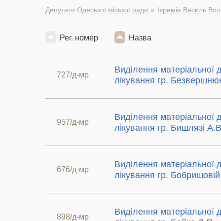
Депутати Одеської міської ради
Ієремія Василь Во
Рег. номер
Назва
Виділення матеріальної 
727/д-мр
лікування гр. Безвершнюк
Виділення матеріальної 
957/д-мр
лікування гр. Бишлязі А.В
Виділення матеріальної 
676/д-мр
лікування гр. Бобришовій
Виділення матеріальної 
898/д-мр