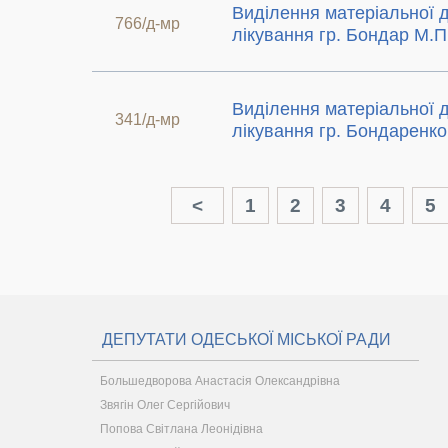
Виділення матеріальної 
766/д-мр
лікування гр. Бондар М.П
Виділення матеріальної 
341/д-мр
лікування гр. Бондаренко
<
1
2
3
4
5
ДЕПУТАТИ ОДЕСЬКОЇ МІСЬКОЇ РАДИ
Большедворова Анастасія Олександрівна
Звягін Олег Сергійович
Попова Світлана Леонідівна