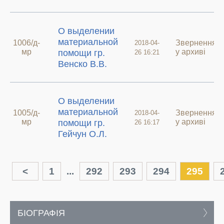
О выделении
материальной
1006/д-
Звернення
2018-04-
мр
у архиві
помощи гр.
26 16:21
Венско В.В.
О выделении
материальной
1005/д-
Звернення
2018-04-
мр
у архиві
помощи гр.
26 16:17
Гейчун О.Л.
<
1
...
292
293
294
295
БІОГРАФІЯ