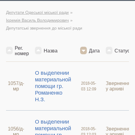
Депутати Одеської міської ради
Ієремія Василь Володимирович
Депутатські звернення до міської ради
Рег.
Назва
Дата
Статус
номер
О выделении
материальной
1057/д-
Звернення
2018-05-
помощи гр.
мр
у архиві
03 12:09
Романенко
Н.З.
О выделении
материальной
1056/д-
Звернення
2018-05-
мр
у архиві
03 12:03