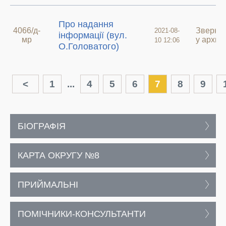
Про надання
4066/д-
Зверне
2021-08-
інформації (вул.
мр
у архиві
10 12:06
О.Головатого)
<
1
...
4
5
6
7
8
9
БІОГРАФІЯ
КАРТА ОКРУГУ №8
ПРИЙМАЛЬНІ
ПОМІЧНИКИ-КОНСУЛЬТАНТИ