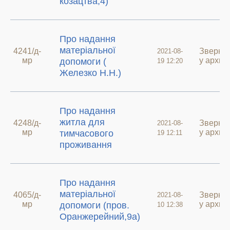
козацтва,4)
Про надання
матеріальної
4241/д-
Зверне
2021-08-
мр
у архиві
допомоги (
19 12:20
Железко Н.Н.)
Про надання
житла для
4248/д-
Зверне
2021-08-
мр
у архиві
тимчасового
19 12:11
проживання
Про надання
матеріальної
4065/д-
Зверне
2021-08-
мр
у архиві
допомоги (пров.
10 12:38
Оранжерейний,9а)