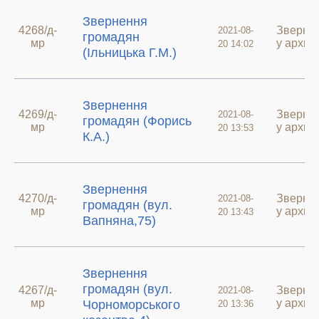
Звернення
4268/д-
Зверне
2021-08-
громадян
мр
у архиві
20 14:02
(Ільницька Г.М.)
Звернення
4269/д-
Зверне
2021-08-
громадян (Форись
мр
у архиві
20 13:53
К.А.)
Звернення
4270/д-
Зверне
2021-08-
громадян (вул.
мр
у архиві
20 13:43
Вапняна,75)
Звернення
громадян (вул.
4267/д-
Зверне
2021-08-
мр
у архиві
Чорноморського
20 13:36