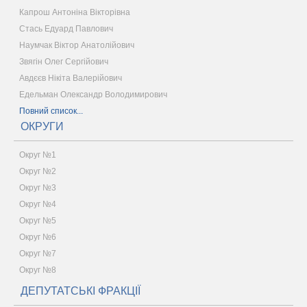
Капрош Антоніна Вікторівна
Стась Едуард Павлович
Наумчак Віктор Анатолійович
Звягін Олег Сергійович
Авдєєв Нікіта Валерійович
Едельман Олександр Володимирович
Повний список...
ОКРУГИ
Округ №1
Округ №2
Округ №3
Округ №4
Округ №5
Округ №6
Округ №7
Округ №8
ДЕПУТАТСЬКІ ФРАКЦІЇ