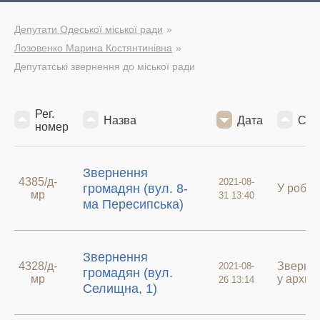
Депутати Одеської міської ради
Лозовенко Марина Костянтинівна
Депутатські звернення до міської ради
Рег.
Назва
Дата
Ста
номер
Звернення
4385/д-
2021-08-
громадян (вул. 8-
У робот
мр
31 13:40
ма Пересипська)
Звернення
4328/д-
Зверне
2021-08-
громадян (вул.
мр
у архиві
26 13:14
Селищна, 1)