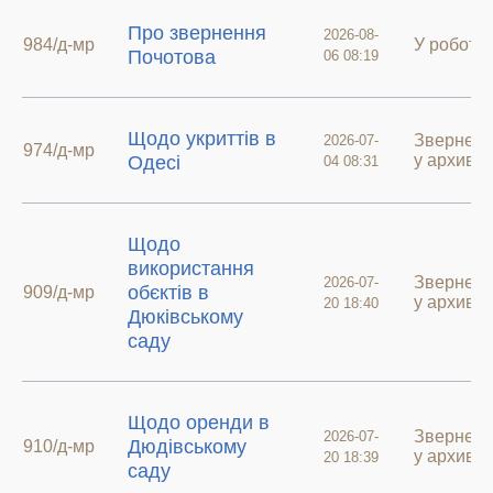
Про звернення
2026-08-
984/д-мр
У роботі
Почотова
06 08:19
Щодо укриттів в
Звернен
2026-07-
974/д-мр
у архиві
Одесі
04 08:31
Щодо
використання
Звернен
2026-07-
обєктів в
909/д-мр
у архиві
20 18:40
Дюківському
саду
Щодо оренди в
Звернен
2026-07-
Дюдівському
910/д-мр
у архиві
20 18:39
саду