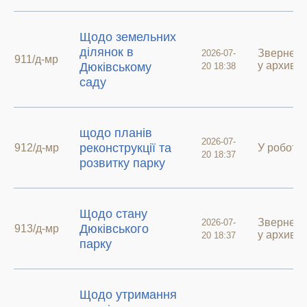
Щодо земельних
ділянок в
Звернен
2026-07-
911/д-мр
у архиві
Дюківському
20 18:38
саду
щодо планів
2026-07-
реконструкції та
912/д-мр
У роботі
20 18:37
розвитку парку
Щодо стану
Звернен
2026-07-
Дюківського
913/д-мр
у архиві
20 18:37
парку
Щодо утримання