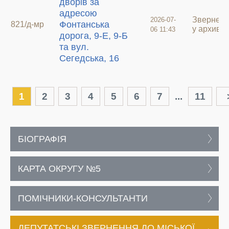
дворів за
адресою
Звернен
2026-07-
Фонтанська
821/д-мр
у архиві
06 11:43
дорога, 9-Е, 9-Б
та вул.
Сегедська, 16
1
2
3
4
5
6
7
...
11
БІОГРАФІЯ
КАРТА ОКРУГУ №5
ПОМІЧНИКИ-КОНСУЛЬТАНТИ
ДЕПУТАТСЬКІ ЗВЕРНЕННЯ ДО МІСЬКОЇ