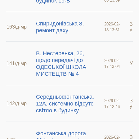
будинок 19-В
03 13:59
Спиридонівська 8,
Зве
2026-02-
163/д-мр
у ар
ремонт даху.
18 13:51
В. Нестеренка, 26,
щодо передачі до
2026-02-
141/д-мр
У р
ОДЕСЬКОЇ ШКОЛА
17 13:04
МИСТЕЦТВ № 4
Середньофонтанська,
Зве
2026-02-
12А, системно відсутє
142/д-мр
у ар
17 12:46
світло в будинку
Фонтанська дорога
Зве
2026-02-