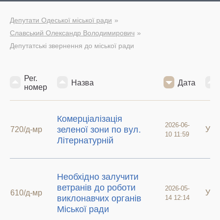
Депутати Одеської міської ради
Славський Олександр Володимирович
Депутатські звернення до міської ради
Рег.
Назва
Дата
номер
Комерціалізація
2026-06-
зеленої зони по вул.
720/д-мр
У р
10 11:59
Літернатурній
Необхідно залучити
ветранів до роботи
2026-05-
610/д-мр
У р
виклонавчих органів
14 12:14
Міської ради