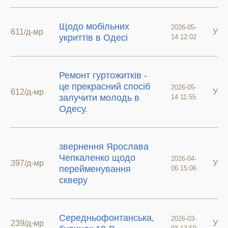
Щодо мобільних
2026-05-
611/д-мр
У р
укриттів в Одесі
14 12:02
Ремонт гуртожитків -
це прекрасний спосіб
2026-05-
612/д-мр
У р
залучити молодь в
14 11:55
Одесу.
звернення Ярослава
Чепкаленко щодо
2026-04-
397/д-мр
У р
перейменування
06 15:06
скверу
Середньофонтанська,
2026-03-
239/д-мр
У р