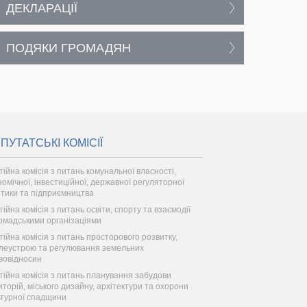
ДЕКЛАРАЦІЇ
ПОДЯКИ ГРОМАДЯН
ПУТАТСЬКІ КОМІСІЇ
тійна комісія з питань комунальної власності,
номічної, інвестиційної, державної регуляторної
ітики та підприємництва
ійна комісія з питань освіти, спорту та взаємодії
ромадськими організаціями
тійна комісія з питань просторового розвитку,
леустрою та регулювання земельних
вовідносин
тійна комісія з питань планування забудови
иторій, міського дизайну, архітектури та охорони
ьтурної спадщини