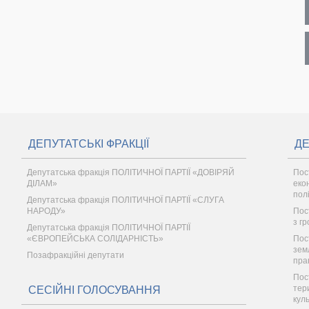
ДЕПУТАТСЬКІ ФРАКЦІЇ
ДЕ
Депутатська фракція ПОЛІТИЧНОЇ ПАРТІЇ «ДОВІРЯЙ
Пос
ДІЛАМ»
еко
пол
Депутатська фракція ПОЛІТИЧНОЇ ПАРТІЇ «СЛУГА
НАРОДУ»
Пост
з г
Депутатська фракція ПОЛІТИЧНОЇ ПАРТІЇ
«ЄВРОПЕЙСЬКА СОЛІДАРНІСТЬ»
Пос
зем
Позафракційні депутати
пра
Пос
тер
СЕСІЙНІ ГОЛОСУВАННЯ
кул