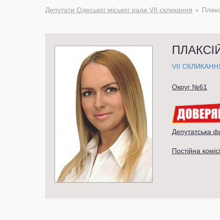
Депутати Одеської міської ради VII скликання
Плакс
ПЛАКСІ
VII СКЛИКАНН
Округ №61
Депутатська ф
Постійна коміс