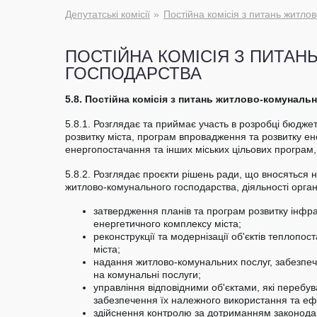
Депутатські комісії
Постійна комісія з питань житло
ПОСТІЙНА КОМІСІЯ З ПИТА
ГОСПОДАРСТВА
5.8. Постійна комісія з питань житлово-комуналь
5.8.1. Розглядає та приймає участь в розробці бюджет
розвитку міста, програм впровадження та розвитку е
енергопостачання та інших міських цільових програм, 
5.8.2. Розглядає проєкти рішень ради, що вносяться 
житлово-комунального господарства, діяльності органі
затвердження планів та програм розвитку інфр
енергетичного комплексу міста;
реконструкції та модернізації об'єктів теплоп
міста;
надання житлово-комунальних послуг, забезпечен
на комунальні послуги;
управління відповідними об'єктами, які перебув
забезпечення їх належного використання та ефе
здійснення контролю за дотриманням законодав