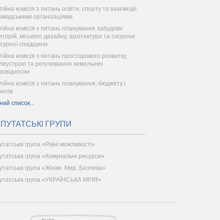
ійна комісія з питань освіти, спорту та взаємодії
ромадськими організаціями
тійна комісія з питань планування забудови
иторій, міського дизайну, архітектури та охорони
ьтурної спадщини
тійна комісія з питань просторового розвитку,
леустрою та регулювання земельних
вовідносин
тійна комісія з питань планування, бюджету і
ансів
ний список...
ПУТАТСЬКІ ГРУПИ
утатська група «Рівні можливості»
утатська група «Комунальні ресурси»
утатська група «Жінки. Мир. Безпека»
утатська група «УКРАЇНСЬКА МРІЯ»