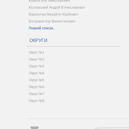
Коваль Ігор Миколайович
Кісловський Андрій В’ячеславович
Карпенчук Михайло Юрійович
Батраков Ігор Валентинович
Повний список...
ОКРУГИ
Округ №1
Округ №2
Округ №3
Округ №4
Округ №5
Округ №6
Округ №7
Округ №8