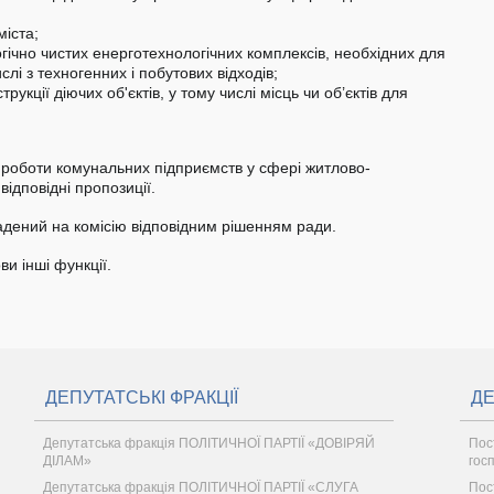
іста;
гічно чистих енерготехнологічних комплексів, необхідних для
лі з техногенних і побутових відходів;
укції діючих об'єктів, у тому числі місць чи об’єктів для
з роботи комунальних підприємств у сфері житлово-
ідповідні пропозиції.
адений на комісію відповідним рішенням ради.
ви інші функції.
ДЕПУТАТСЬКІ ФРАКЦІЇ
ДЕ
Депутатська фракція ПОЛІТИЧНОЇ ПАРТІЇ «ДОВІРЯЙ
Пос
ДІЛАМ»
гос
Депутатська фракція ПОЛІТИЧНОЇ ПАРТІЇ «СЛУГА
Пос