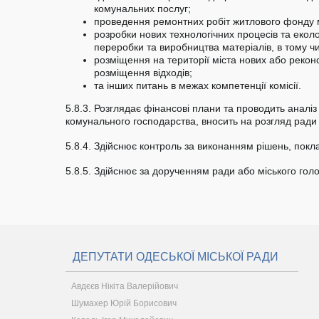
комунальних послуг;
проведення ремонтних робіт житлового фонду м
розробки нових технологічних процесів та еколо
переробки та виробництва матеріалів, в тому чис
розміщення на території міста нових або реконстр
розміщення відходів;
та інших питань в межах компетенції комісії.
5.8.3. Розглядає фінансові плани та проводить аналі
комунального господарства, вносить на розгляд ради в
5.8.4. Здійснює контроль за виконанням рішень, покл
5.8.5. Здійснює за дорученням ради або міського голо
ДЕПУТАТИ ОДЕСЬКОЇ МІСЬКОЇ РАДИ
Авдєєв Нікіта Валерійович
Шумахер Юрій Борисович