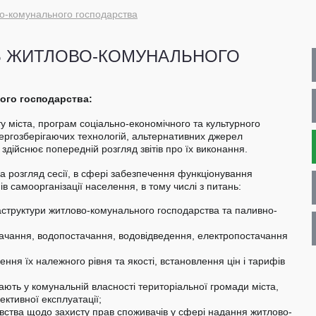
во-комунального господарства
НЬ ЖИТЛОВО-КОМУНАЛЬНОГО
ного господарства:
у міста, програм соціально-економічного та культурного
нергозберігаючих технологій, альтернативних джерел
здійснює попередній розгляд звітів про їх виконання.
на розгляд сесії, в сфері забезпечення функціонування
в самоорганізації населення, в тому числі з питань:
аструктури житлово-комунального господарства та паливно-
остачання, водопостачання, водовідведення, електропостачання
ня їх належного рівня та якості, встановлення цін і тарифів
ають у комунальній власності територіальної громади міста,
ктивної експлуатації;
ства щодо захисту прав споживачів у сфері надання житлово-