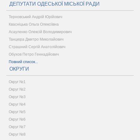
ДЕПУТАТИ ОДЕСЬКОЇ МІСЬКОЇ РАДИ
Терновський Андрій Юрійович
Квасніцька Ольга Олексіївна
Асауленко Олексій Володимирович
Танцюра Дмитро Миколайович
Страшний Сергій Анатолійович
Обухов Петро Геннадійович
Повний список...
ОКРУГИ
Округ №1
Округ №2
Округ №3
Округ №4
Округ №5
Округ №6
Округ №7
Округ №8