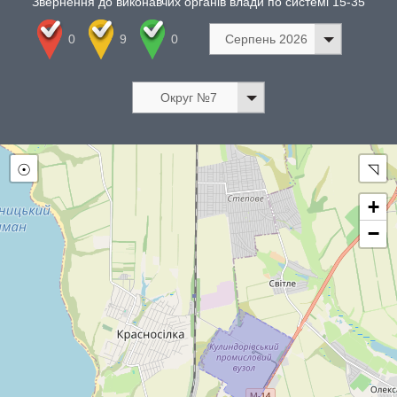
Звернення до виконавчих органів влади по системі 15-35
0
9
0
Серпень 2026
Округ №7
☉
◹
+
−