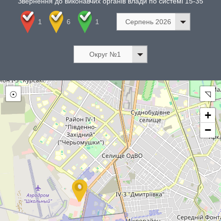
Звернення до виконавчих органів влади по системі 15-35
1
6
1
Серпень 2026
Округ №1
☉
◹
+
−