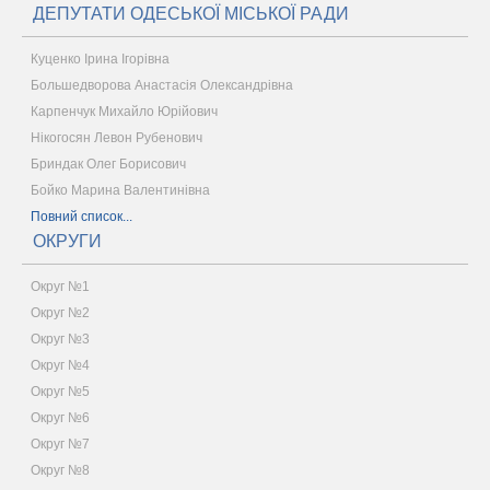
ДЕПУТАТИ ОДЕСЬКОЇ МІСЬКОЇ РАДИ
Куценко Ірина Ігорівна
Большедворова Анастасія Олександрівна
Карпенчук Михайло Юрійович
Нікогосян Левон Рубенович
Бриндак Олег Борисович
Бойко Марина Валентинівна
Повний список...
ОКРУГИ
Округ №1
Округ №2
Округ №3
Округ №4
Округ №5
Округ №6
Округ №7
Округ №8