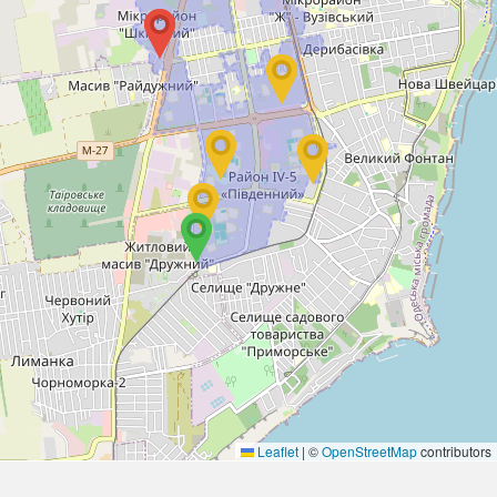
Leaflet
|
©
OpenStreetMap
contributors