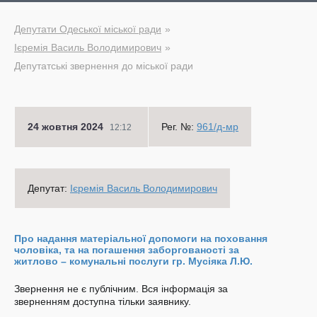
Депутати Одеської міської ради
Ієремія Василь Володимирович
Депутатські звернення до міської ради
24 жовтня 2024
Рег. №:
961/д-мр
12:12
Депутат:
Ієремія Василь Володимирович
Про надання матеріальної допомоги на поховання
чоловіка, та на погашення заборгованості за
житлово – комунальні послуги гр. Мусіяка Л.Ю.
Звернення не є публічним. Вся інформація за
зверненням доступна тільки заявнику.