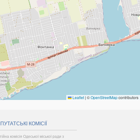
Leaflet
|
©
OpenStreetMap
contributors
ПУТАТСЬКІ КОМІСІЇ
тійна комісія Одеської міської ради з