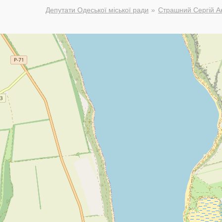
Депутати Одеської міської ради
Страшний Сергій А