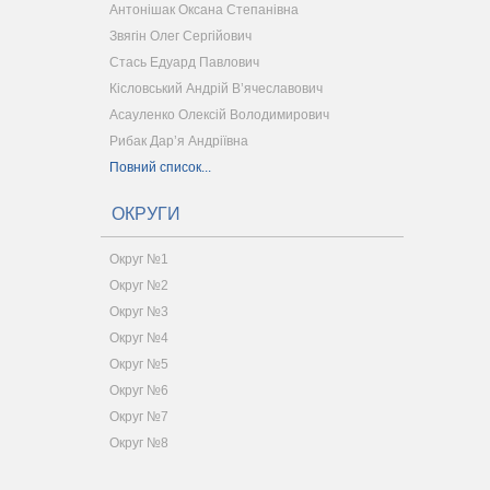
Антонішак Оксана Степанівна
Звягін Олег Сергійович
Стась Едуард Павлович
Кісловський Андрій В’ячеславович
Асауленко Олексій Володимирович
Рибак Дар’я Андріївна
Повний список...
ОКРУГИ
Округ №1
Округ №2
Округ №3
Округ №4
Округ №5
Округ №6
Округ №7
Округ №8