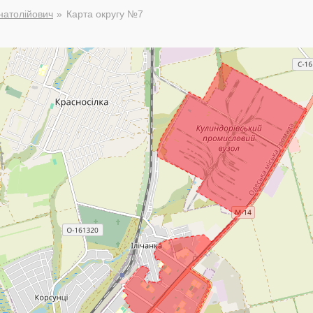
натолійович
Карта округу №7