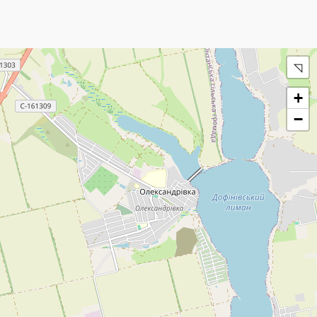
◹
+
−