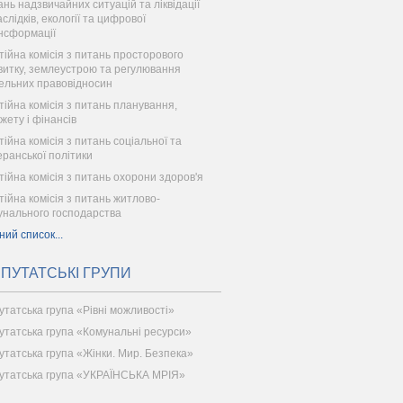
ань надзвичайних ситуацій та ліквідації
аслідків, екології та цифрової
нсформації
тійна комісія з питань просторового
витку, землеустрою та регулювання
ельних правовідносин
тійна комісія з питань планування,
жету і фінансів
тійна комісія з питань соціальної та
еранської політики
тійна комісія з питань охорони здоров'я
тійна комісія з питань житлово-
унального господарства
ний список...
ПУТАТСЬКІ ГРУПИ
утатська група «Рівні можливості»
утатська група «Комунальні ресурси»
утатська група «Жінки. Мир. Безпека»
утатська група «УКРАЇНСЬКА МРІЯ»