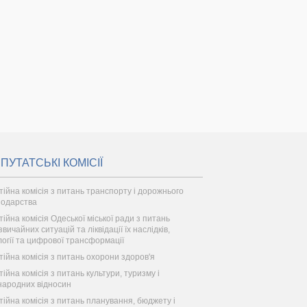
ПУТАТСЬКІ КОМІСІЇ
тійна комісія з питань транспорту і дорожнього
подарства
тійна комісія Одеської міської ради з питань
вичайних ситуацій та ліквідації їх наслідків,
логії та цифрової трансформації
тійна комісія з питань охорони здоров'я
тійна комісія з питань культури, туризму і
народних відносин
тійна комісія з питань планування, бюджету і