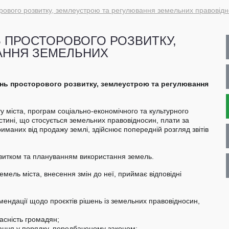
торового розвитку, землеустрою та регулювання земельних правовід
Ь ПРОСТОРОВОГО РОЗВИТКУ,
АННЯ ЗЕМЕЛЬНИХ
итань просторового розвитку, землеустрою та регулювання
у міста, програм соціально-економічного та культурного
астині, що стосується земельних правовідносин, плати за
иманих від продажу землі, здійснює попередній розгляд звітів
озвитком та плануванням використання земель.
емель міста, внесення змін до неї, приймає відповідні
омендації щодо проєктів рішень із земельних правовідносин,
асність громадян;
вання у порядку, передбаченому законом;