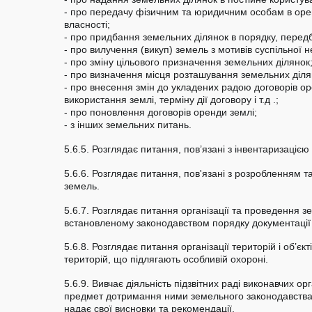
- про передачу фізичним та юридичним особам в оре
власності;
- про придбання земельних ділянок в порядку, перед
- про вилучення (викуп) земель з мотивів суспільної н
- про зміну цільового призначення земельних ділянок
- про визначення місця розташування земельних ділян
- про внесення змін до укладених радою договорів оре
використання землі, терміну дії договору і т.д .;
- про поновлення договорів оренди землі;
- з інших земельних питань.
5.6.5. Розглядає питання, пов’язані з інвентаризацією
5.6.6. Розглядає питання, пов'язані з розробленням т
земель.
5.6.7. Розглядає питання організації та проведення з
встановленому законодавством порядку документації 
5.6.8. Розглядає питання організації територій і об’є
територій, що підлягають особливій охороні.
5.6.9. Вивчає діяльність підзвітних раді виконавчих ор
предмет дотримання ними земельного законодавства, 
надає свої висновки та рекомендації.