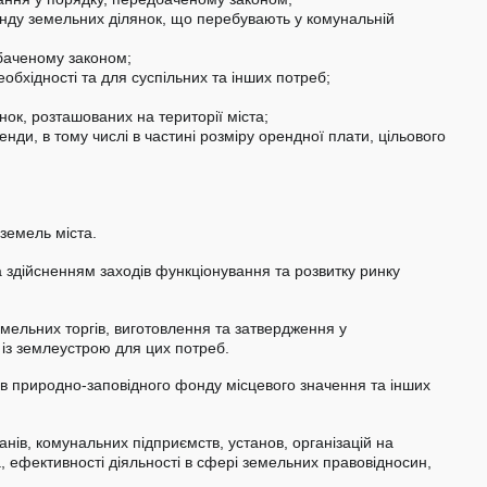
нду земельних ділянок, що перебувають у комунальній
баченому законом;
еобхідності та для суспільних та інших потреб;
;
ок, розташованих на території міста;
нди, в тому числі в частині розміру орендної плати, цільового
 земель міста.
а здійсненням заходів функціонування та розвитку ринку
емельних торгів, виготовлення та затвердження у
із землеустрою для цих потреб.
ктів природно-заповідного фонду місцевого значення та інших
ганів, комунальних підприємств, установ, організацій на
ефективності діяльності в сфері земельних правовідносин,