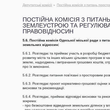
Депутатські комісії
Постійна комісія з питань прос
ПОСТІЙНА КОМІСІЯ З ПИТАН
ЗЕМЛЕУСТРОЮ ТА РЕГУЛЮВ
ПРАВОВІДНОСИН
5.6. Постійна комісія Одеської міської ради з п
земельних відносин:
5.6.1. Розглядає та приймає участь в розробці бюджет
розвитку міста та інших міських цільових програм в ч
землю, надходжень і витрачання грошових коштів, отр
про їх виконанні.
5.6.2. Розглядає питання пов’язані з просторовим р
5.6.3. Розглядає проєкт нормативно-грошової оцінки з
висновки та рекомендації.
5.6.4. Розглядає, приймає відповідні висновки та рек
зокрема:
- про безкоштовне відведення земельних ділянок у вл
- про надання земельних ділянок в постійне користу