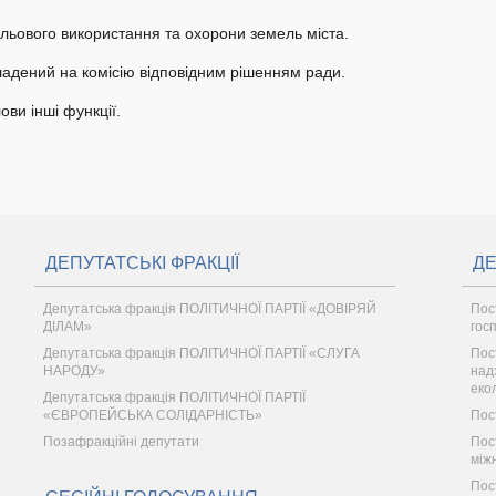
ільового використання та охорони земель міста.
ладений на комісію відповідним рішенням ради.
ови інші функції.
ДЕПУТАТСЬКІ ФРАКЦІЇ
ДЕ
Депутатська фракція ПОЛІТИЧНОЇ ПАРТІЇ «ДОВІРЯЙ
Пос
ДІЛАМ»
гос
Депутатська фракція ПОЛІТИЧНОЇ ПАРТІЇ «СЛУГА
Пос
НАРОДУ»
надз
еко
Депутатська фракція ПОЛІТИЧНОЇ ПАРТІЇ
«ЄВРОПЕЙСЬКА СОЛІДАРНІСТЬ»
Пос
Позафракційні депутати
Пос
між
Пос