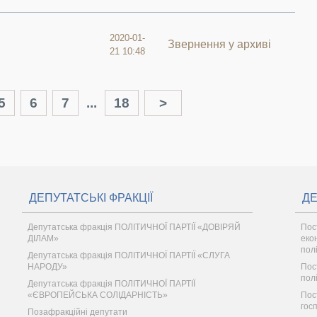
2020-01-
Звернення у архиві
21 10:48
5
6
7
...
18
>
ДЕПУТАТСЬКІ ФРАКЦІЇ
ДЕ
Депутатська фракція ПОЛІТИЧНОЇ ПАРТІЇ «ДОВІРЯЙ
Пос
ДІЛАМ»
еко
пол
Депутатська фракція ПОЛІТИЧНОЇ ПАРТІЇ «СЛУГА
НАРОДУ»
Пос
пол
Депутатська фракція ПОЛІТИЧНОЇ ПАРТІЇ
«ЄВРОПЕЙСЬКА СОЛІДАРНІСТЬ»
Пос
гос
Позафракційні депутати