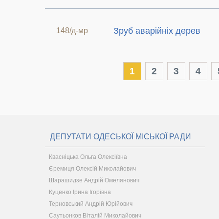
Зруб аварійніх дерев
148/д-мр
1
2
3
4
ДЕПУТАТИ ОДЕСЬКОЇ МІСЬКОЇ РАДИ
Квасніцька Ольга Олексіївна
Єремиця Олексій Миколайович
Шарашидзе Андрій Омелянович
Куценко Ірина Ігорівна
Терновський Андрій Юрійович
Саутьонков Віталій Миколайович