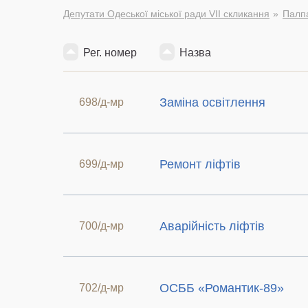
Депутати Одеської міської ради VII скликання
Палпа
Рег. номер
Назва
Заміна освітлення
698/д-мр
Ремонт ліфтів
699/д-мр
Аварійність ліфтів
700/д-мр
ОСББ «Романтик-89»
702/д-мр