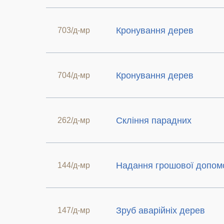
Кронування дерев
703/д-мр
Кронування дерев
704/д-мр
Скління парадних
262/д-мр
Надання грошової допом
144/д-мр
Зруб аварійніх дерев
147/д-мр