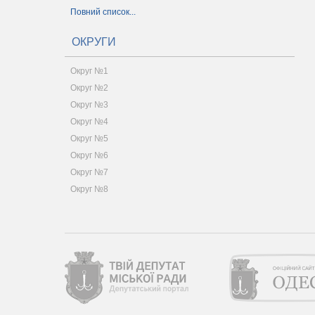
Повний список...
ОКРУГИ
Округ №1
Округ №2
Округ №3
Округ №4
Округ №5
Округ №6
Округ №7
Округ №8