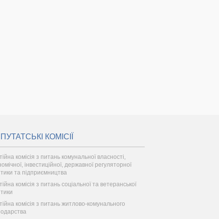
ПУТАТСЬКІ КОМІСІЇ
тійна комісія з питань комунальної власності,
номічної, інвестиційної, державної регуляторної
ітики та підприємництва
тійна комісія з питань соціальної та ветеранської
ітики
тійна комісія з питань житлово-комунального
подарства