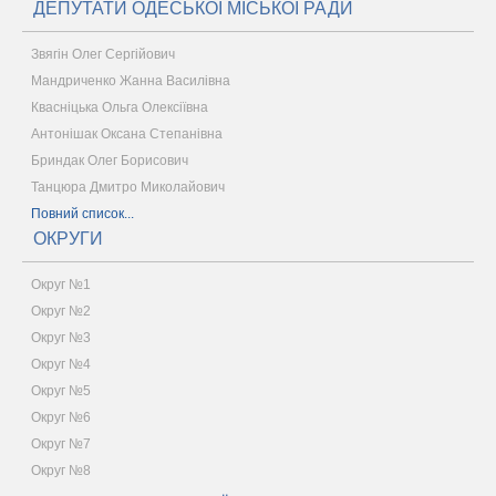
ДЕПУТАТИ ОДЕСЬКОЇ МІСЬКОЇ РАДИ
Звягін Олег Сергійович
Мандриченко Жанна Василівна
Квасніцька Ольга Олексіївна
Антонішак Оксана Степанівна
Бриндак Олег Борисович
Танцюра Дмитро Миколайович
Повний список...
ОКРУГИ
Округ №1
Округ №2
Округ №3
Округ №4
Округ №5
Округ №6
Округ №7
Округ №8