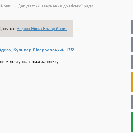
рійович
Депутатські звернення до міської ради
Депутат:
Авдєєв Нікіта Валерійович
Одеса, бульвар Лідерсовський 17/2
ням доступна тільки заявнику.