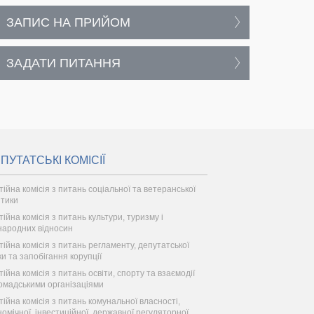
ЗАПИС НА ПРИЙОМ
ЗАДАТИ ПИТАННЯ
ПУТАТСЬКІ КОМІСІЇ
тійна комісія з питань соціальної та ветеранської
ітики
тійна комісія з питань культури, туризму і
народних відносин
тійна комісія з питань регламенту, депутатської
ки та запобігання корупції
ійна комісія з питань освіти, спорту та взаємодії
ромадськими організаціями
тійна комісія з питань комунальної власності,
номічної, інвестиційної, державної регуляторної