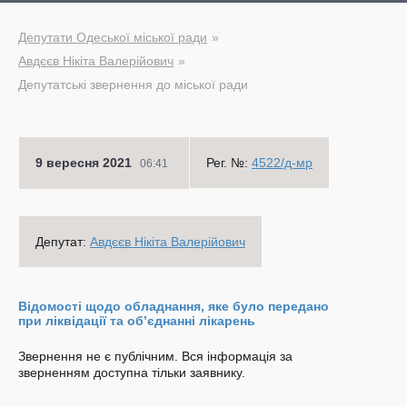
Депутати Одеської міської ради
Авдєєв Нікіта Валерійович
Депутатські звернення до міської ради
9 вересня 2021
Рег. №:
4522/д-мр
06:41
Депутат:
Авдєєв Нікіта Валерійович
Відомості щодо обладнання, яке було передано
при ліквідації та об’єднанні лікарень
Звернення не є публічним. Вся інформація за
зверненням доступна тільки заявнику.