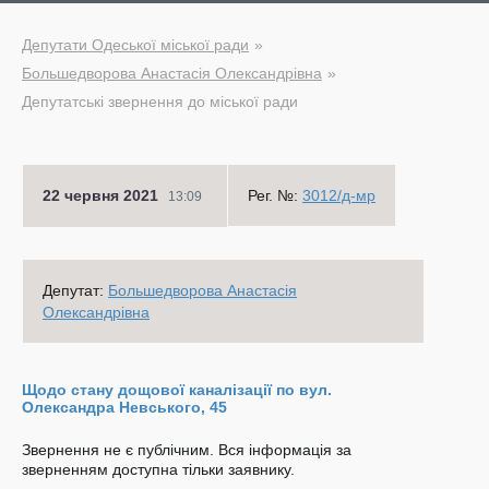
Депутати Одеської міської ради
Большедворова Анастасія Олександрівна
Депутатські звернення до міської ради
22 червня 2021
Рег. №:
3012/д-мр
13:09
Депутат:
Большедворова Анастасія
Олександрівна
Щодо стану дощової каналізації по вул.
Олександра Невського, 45
Звернення не є публічним. Вся інформація за
зверненням доступна тільки заявнику.