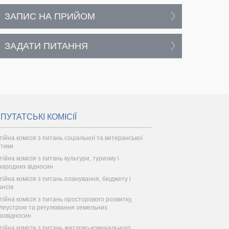
ЗАПИС НА ПРИЙОМ
ЗАДАТИ ПИТАННЯ
ПУТАТСЬКІ КОМІСІЇ
тійна комісія з питань соціальної та ветеранської
ітики
тійна комісія з питань культури, туризму і
народних відносин
тійна комісія з питань планування, бюджету і
ансів
тійна комісія з питань просторового розвитку,
леустрою та регулювання земельних
вовідносин
тійна комісія з питань житлово-комунального