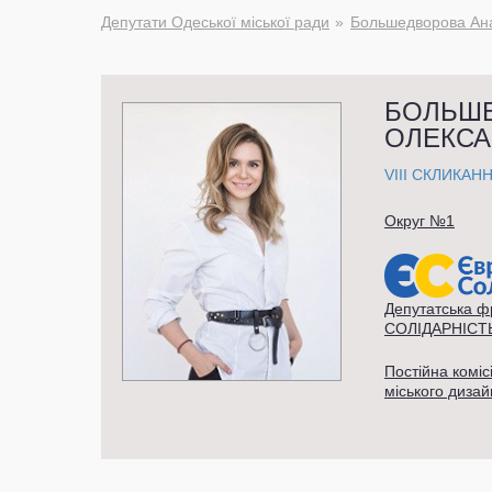
Депутати Одеської міської ради
Большедворова Ана
БОЛЬШЕ
ОЛЕКСА
VIII СКЛИКАН
Округ №1
Депутатська 
СОЛІДАРНІСТ
Постійна коміс
міського дизай