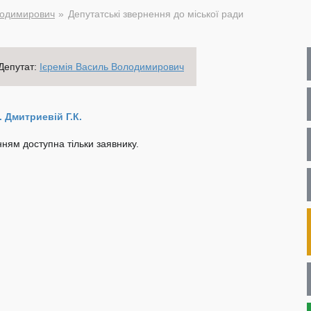
лодимирович
Депутатські звернення до міської ради
Депутат:
Ієремія Василь Володимирович
 Дмитриевій Г.К.
ням доступна тільки заявнику.