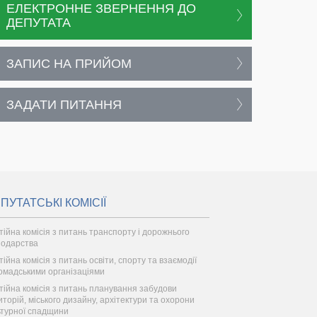
ЕЛЕКТРОННЕ ЗВЕРНЕННЯ ДО
ДЕПУТАТА
ЗАПИС НА ПРИЙОМ
ЗАДАТИ ПИТАННЯ
ПУТАТСЬКІ КОМІСІЇ
тійна комісія з питань транспорту і дорожнього
подарства
ійна комісія з питань освіти, спорту та взаємодії
ромадськими організаціями
тійна комісія з питань планування забудови
иторій, міського дизайну, архітектури та охорони
ьтурної спадщини