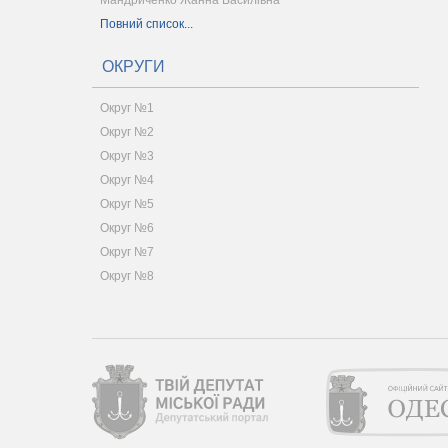
Мандриченко Жанна Василівна
Повний список...
ОКРУГИ
Округ №1
Округ №2
Округ №3
Округ №4
Округ №5
Округ №6
Округ №7
Округ №8