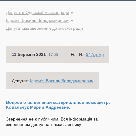
Депутати Одеської міської ради
Ієремія Василь Володимирович
Депутатські звернення до міської ради
11 березня 2021
Рег. №:
947/д-мр
17:55
Депутат:
Ієремія Василь Володимирович
Вопрос о выделении материальной помощи гр.
Ковальчук Марии Андреевне.
Звернення не є публічним. Вся інформація за
зверненням доступна тільки заявнику.