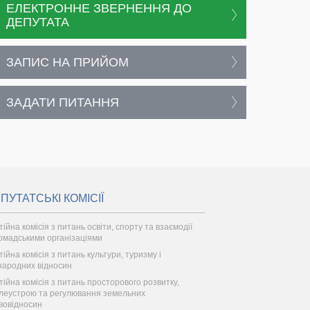
ЕЛЕКТРОННЕ ЗВЕРНЕННЯ ДО
ДЕПУТАТА
ЗАПИС НА ПРИЙОМ
ЗАДАТИ ПИТАННЯ
ПУТАТСЬКІ КОМІСІЇ
ійна комісія з питань освіти, спорту та взаємодії
ромадськими організаціями
тійна комісія з питань культури, туризму і
народних відносин
тійна комісія з питань просторового розвитку,
леустрою та регулювання земельних
вовідносин