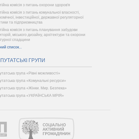
тійна комісія з питань охорони здоров'я
тійна комісія з питань комунальної власності,
номічної, інвестиційної, державної регуляторної
ітики та підприємництва
тійна комісія з питань планування забудови
иторій, міського дизайну, архітектури та охорони
ьтурної спадщини
ний список...
ПУТАТСЬКІ ГРУПИ
утатська група «Рівні можливості»
утатська група «Комунальні ресурси»
утатська група «Жінки. Мир. Безпека»
утатська група «УКРАЇНСЬКА МРІЯ»