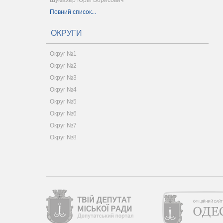
Шумахер Юрій Борисович
Повний список...
ОКРУГИ
Округ №1
Округ №2
Округ №3
Округ №4
Округ №5
Округ №6
Округ №7
Округ №8