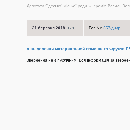
Депутати Одеської міської ради
Ієремія Василь Во
21 березня 2018
Рег. №:
557/д-мр
12:19
о выделении материальной помощи гр.Фрунза Г.
Звернення не є публічним. Вся інформація за звернен