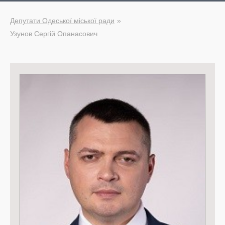
Депутати Одеської міської ради
Узунов Сергій Опанасович