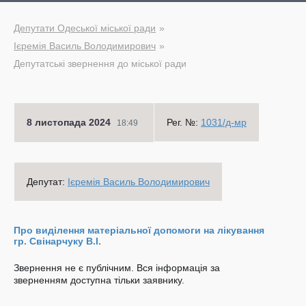
Депутати Одеської міської ради
Ієремія Василь Володимирович
Депутатські звернення до міської ради
8 листопада 2024
Рег. №:
1031/д-мр
18:49
Депутат:
Ієремія Василь Володимирович
Про виділення матеріальної допомоги на лікування
гр. Свінарчуку В.І.
Звернення не є публічним. Вся інформація за
зверненням доступна тільки заявнику.