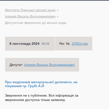
Депутати Одеської міської ради
Ієремія Василь Володимирович
Депутатські звернення до міської ради
8 листопада 2024
Рег. №:
1035/д-мр
08:39
Депутат:
Ієремія Василь Володимирович
Про виділення матеріальної допомоги, на
лікування гр. Грубі А.Й
Звернення не є публічним. Вся інформація за
зверненням доступна тільки заявнику.