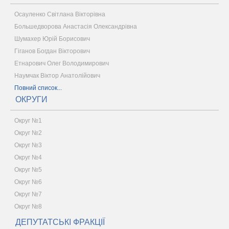
Осауленко Світлана Вікторівна
Большедворова Анастасія Олександрівна
Шумахер Юрій Борисович
Гіганов Богдан Вікторович
Етнарович Олег Володимирович
Наумчак Віктор Анатолійович
Повний список...
ОКРУГИ
Округ №1
Округ №2
Округ №3
Округ №4
Округ №5
Округ №6
Округ №7
Округ №8
ДЕПУТАТСЬКІ ФРАКЦІЇ