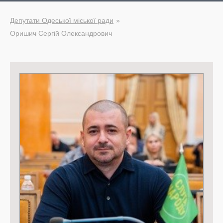
Депутати Одеської міської ради
Оришич Сергій Олександрович