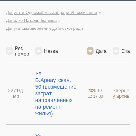
Депутати Одеської міської ради VII скликання
Данилко Наталія Іванівна
Депутатські звернення до міської ради
Рег.
Назва
Дата
Стату
номер
Ул.
Б.Арнаутская,
50 (возмещение
3271/д-
Зверненн
2020-10-
затрат
мр
у архиві
12 17:30
направленных
на ремонт
жилья)