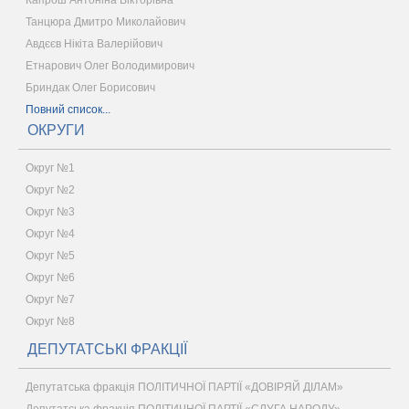
Капрош Антоніна Вікторівна
Танцюра Дмитро Миколайович
Авдєєв Нікіта Валерійович
Етнарович Олег Володимирович
Бриндак Олег Борисович
Повний список...
ОКРУГИ
Округ №1
Округ №2
Округ №3
Округ №4
Округ №5
Округ №6
Округ №7
Округ №8
ДЕПУТАТСЬКІ ФРАКЦІЇ
Депутатська фракція ПОЛІТИЧНОЇ ПАРТІЇ «ДОВІРЯЙ ДІЛАМ»