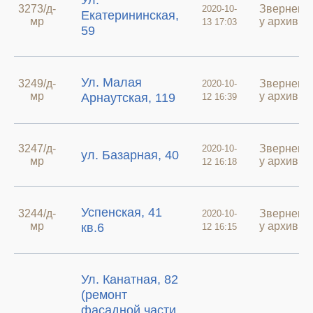
Ул.
3273/д-
Зверненн
2020-10-
Екатерининская,
мр
у архиві
13 17:03
59
Ул. Малая
3249/д-
Зверненн
2020-10-
мр
у архиві
Арнаутская, 119
12 16:39
3247/д-
Зверненн
2020-10-
ул. Базарная, 40
мр
у архиві
12 16:18
Успенская, 41
3244/д-
Зверненн
2020-10-
мр
у архиві
кв.6
12 16:15
Ул. Канатная, 82
(ремонт
фасадной части