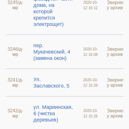
3245/д-
Зверненн
2020-10-
дома, на
мр
у архиві
12 16:12
которой
крепится
электрощит)
пер.
3246/д-
Зверненн
2020-10-
Мукачевский, 4
мр
у архиві
12 16:08
(замена окон)
Ул.
3241/д-
Зверненн
2020-10-
мр
у архиві
Заславского, 5
12 15:29
ул. Мариинская,
3242/д-
Зверненн
2020-10-
6 (чистка
мр
у архиві
12 15:26
деревьев)