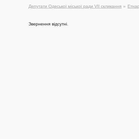
Депутати Одеської міської ради VII скликання
Етна
Звернення відсутні.