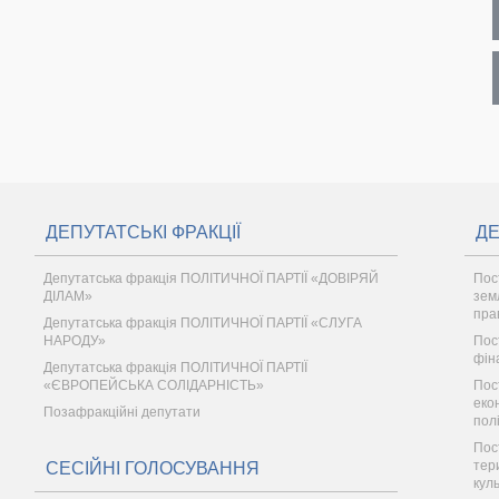
ДЕПУТАТСЬКІ ФРАКЦІЇ
ДЕ
Депутатська фракція ПОЛІТИЧНОЇ ПАРТІЇ «ДОВІРЯЙ
Пос
ДІЛАМ»
зем
пра
Депутатська фракція ПОЛІТИЧНОЇ ПАРТІЇ «СЛУГА
НАРОДУ»
Пос
фін
Депутатська фракція ПОЛІТИЧНОЇ ПАРТІЇ
«ЄВРОПЕЙСЬКА СОЛІДАРНІСТЬ»
Пос
еко
Позафракційні депутати
пол
Пос
тер
СЕСІЙНІ ГОЛОСУВАННЯ
кул