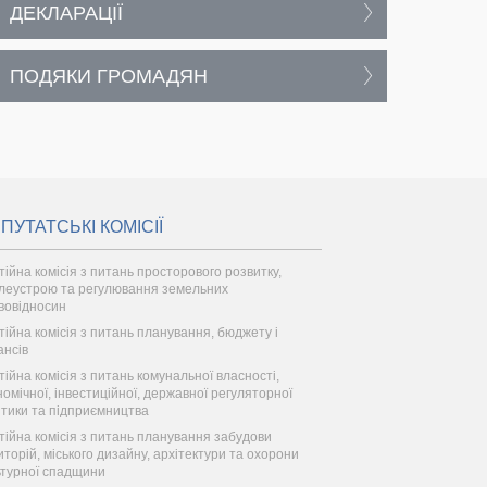
ДЕКЛАРАЦІЇ
ПОДЯКИ ГРОМАДЯН
ПУТАТСЬКІ КОМІСІЇ
тійна комісія з питань просторового розвитку,
леустрою та регулювання земельних
вовідносин
тійна комісія з питань планування, бюджету і
ансів
тійна комісія з питань комунальної власності,
номічної, інвестиційної, державної регуляторної
ітики та підприємництва
тійна комісія з питань планування забудови
иторій, міського дизайну, архітектури та охорони
ьтурної спадщини