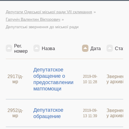
Депутати Одеської міської ради VII скликання
Гапуніч Валентин Вікторович
Депутатські звернення до міської ради
Рег.
Назва
Дата
Стату
номер
Депутатское
обращение о
2917/д-
Зверненн
2019-09-
мр
у архиві
предоставлении
10 11:28
матпомощи
Депутатское
2952/д-
Зверненн
2019-09-
мр
у архиві
обращение
13 11:39