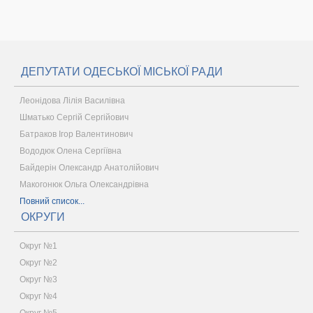
ДЕПУТАТИ ОДЕСЬКОЇ МІСЬКОЇ РАДИ
Леонідова Лілія Василівна
Шматько Сергій Сергійович
Батраков Ігор Валентинович
Вододюк Олена Сергіївна
Байдерін Олександр Анатолійович
Макогонюк Ольга Олександрівна
Повний список...
ОКРУГИ
Округ №1
Округ №2
Округ №3
Округ №4