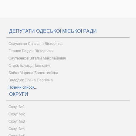
ДЕПУТАТИ ОДЕСЬКОЇ МІСЬКОЇ РАДИ
Осауленко Світлана Вікторівна
Гіганов Богдан Вікторович
Саутьонков Віталій Миколайович
Стась Едуард Павлович
Бойко Марина Валентинівна
Вододюк Олена Сергіївна
Повний список...
ОКРУГИ
Округ №1
Округ №2
Округ №3
Округ №4