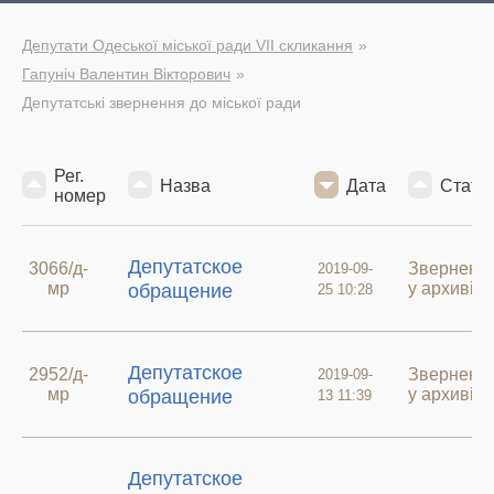
Депутати Одеської міської ради VII скликання
Гапуніч Валентин Вікторович
Депутатські звернення до міської ради
Рег.
Назва
Дата
Стату
номер
Депутатское
3066/д-
Зверненн
2019-09-
мр
у архиві
обращение
25 10:28
Депутатское
2952/д-
Зверненн
2019-09-
мр
у архиві
обращение
13 11:39
Депутатское