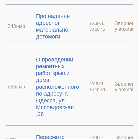
Про надання
адресної
Зверненн
2018-01-
24/д-мр
у архиві
матеріальної
30 10:45
дотомоги
О проведении
ремонтных
работ крыши
дома,
Зверненн
2018-01-
расположенного
26/д-мр
у архиві
30 10:59
по адресу: г.
Одесса, ул.
Мясоедовская
,38
Пересмотр
Зверненн
2018-02-