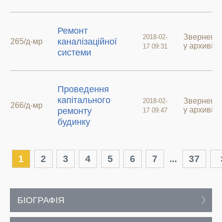
Ремонт
Зверненн
2018-02-
каналізаційної
265/д-мр
у архиві
17 09:31
системи
Проведення
капітального
Зверненн
2018-02-
266/д-мр
у архиві
ремонту
17 09:47
будинку
1
2
3
4
5
6
7
...
37
БІОГРАФІЯ