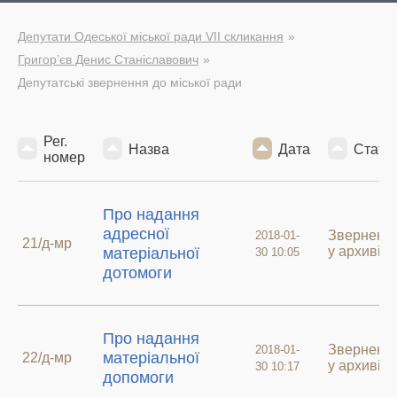
Депутати Одеської міської ради VII скликання
Григор’єв Денис Станіславович
Депутатські звернення до міської ради
Рег.
Назва
Дата
Стату
номер
Про надання
адресної
Зверненн
2018-01-
21/д-мр
у архиві
матеріальної
30 10:05
дотомоги
Про надання
Зверненн
2018-01-
матеріальної
22/д-мр
у архиві
30 10:17
допомоги