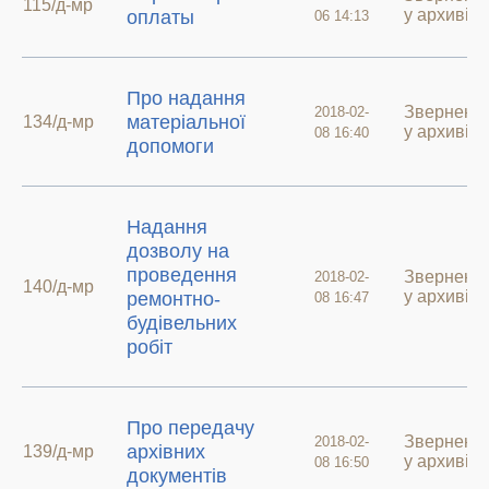
115/д-мр
у архиві
оплаты
06 14:13
Про надання
Зверненн
2018-02-
матеріальної
134/д-мр
у архиві
08 16:40
допомоги
Надання
дозволу на
проведення
Зверненн
2018-02-
140/д-мр
у архиві
ремонтно-
08 16:47
будівельних
робіт
Про передачу
Зверненн
2018-02-
архівних
139/д-мр
у архиві
08 16:50
документів