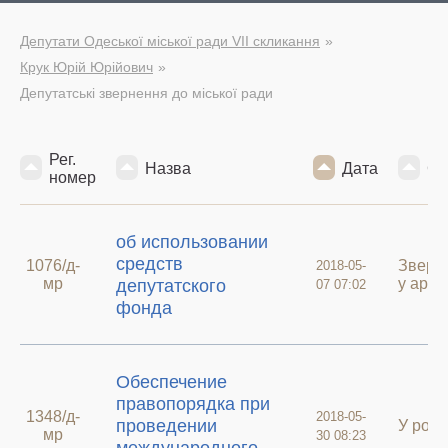
Депутати Одеської міської ради VII скликання
Крук Юрій Юрійович
Депутатські звернення до міської ради
Рег.
Назва
Дата
Ст
номер
об использовании
средств
1076/д-
Зверн
2018-05-
мр
у архи
депутатского
07 07:02
фонда
Обеспечение
правопорядка при
1348/д-
2018-05-
проведении
У робо
мр
30 08:23