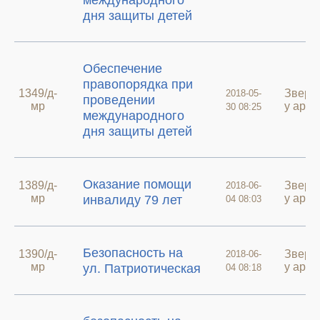
международного
дня защиты детей
Обеспечение
правопорядка при
1349/д-
Зверн
2018-05-
проведении
мр
у архи
30 08:25
международного
дня защиты детей
Оказание помощи
1389/д-
Зверн
2018-06-
мр
у архи
инвалиду 79 лет
04 08:03
Безопасность на
1390/д-
Зверн
2018-06-
мр
у архи
ул. Патриотическая
04 08:18