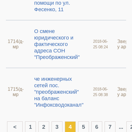
помощи по ул.
Фесенко, 11
О смене
юридического и
1714/д-
Зверн
2018-06-
фактического
мр
у архи
25 08:24
адреса СОН
"Преображенский"
че инженерных
сетей пос.
1715/д-
Зверн
2018-06-
"преображенский"
мр
у архи
25 08:38
на баланс
"Инфоксводоканал"
<
1
2
3
4
5
6
7
...