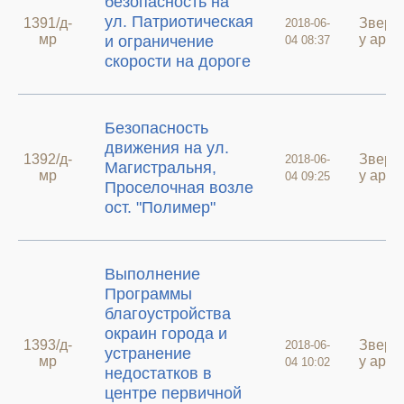
безопасность на
ул. Патриотическая
1391/д-
Зверн
2018-06-
мр
у архи
и ограничение
04 08:37
скорости на дороге
Безопасность
движения на ул.
1392/д-
Зверн
2018-06-
Магистральня,
мр
у архи
04 09:25
Проселочная возле
ост. "Полимер"
Выполнение
Программы
благоустройства
окраин города и
1393/д-
Зверн
2018-06-
устранение
мр
у архи
04 10:02
недостатков в
центре первичной