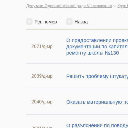
Депутати Одеської міської ради VII скликання
Крук 
Рег. номер
Назва
О предоставлении проект
документации по капита
2071/д-мр
ремонту школы №130
Решить проблему штукату
2039/д-мр
Оказать материальную 
2040/д-мр
О разъяснении по повод