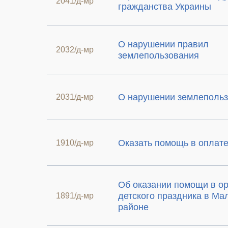
2041/д-мр
гражданства Украины
О нарушении правил
2032/д-мр
землепользования
О нарушении землеполь
2031/д-мр
Оказать помощь в оплате 
1910/д-мр
Об оказании помощи в о
детского праздника в Ма
1891/д-мр
районе