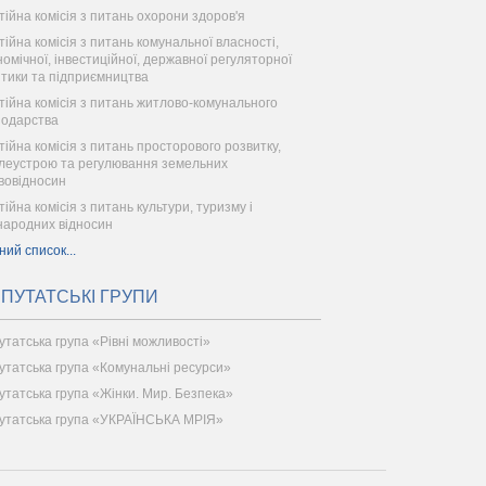
тійна комісія з питань охорони здоров'я
тійна комісія з питань комунальної власності,
номічної, інвестиційної, державної регуляторної
ітики та підприємництва
тійна комісія з питань житлово-комунального
подарства
тійна комісія з питань просторового розвитку,
леустрою та регулювання земельних
вовідносин
тійна комісія з питань культури, туризму і
народних відносин
ний список...
ПУТАТСЬКІ ГРУПИ
утатська група «Рівні можливості»
утатська група «Комунальні ресурси»
утатська група «Жінки. Мир. Безпека»
утатська група «УКРАЇНСЬКА МРІЯ»