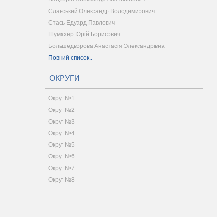
Славський Олександр Володимирович
Стась Едуард Павлович
Шумахер Юрій Борисович
Большедворова Анастасія Олександрівна
Повний список...
ОКРУГИ
Округ №1
Округ №2
Округ №3
Округ №4
Округ №5
Округ №6
Округ №7
Округ №8