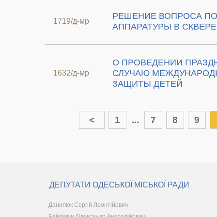
РЕШЕНИЕ ВОПРОСА П
1719/д-мр
АППАРАТУРЫ В СКВЕРЕ
О ПРОВЕДЕНИИ ПРАЗД
СЛУЧАЮ МЕЖДУНАРОД
1632/д-мр
ЗАЩИТЫ ДЕТЕЙ
<
1
...
7
8
9
ДЕПУТАТИ ОДЕСЬКОЇ МІСЬКОЇ РАДИ
Данилюк Сергій Леонтійович
Байдерін Олександр Анатолійович