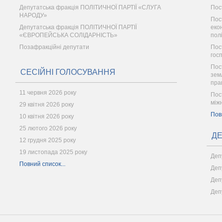
Депутатська фракція ПОЛІТИЧНОЇ ПАРТІЇ «СЛУГА
Пос
НАРОДУ»
Пос
Депутатська фракція ПОЛІТИЧНОЇ ПАРТІЇ
еко
«ЄВРОПЕЙСЬКА СОЛІДАРНІСТЬ»
пол
Позафракційні депутати
Пос
гос
Пос
СЕСІЙНІ ГОЛОСУВАННЯ
зем
пра
11 червня 2026 року
Пос
між
29 квітня 2026 року
Пов
10 квітня 2026 року
25 лютого 2026 року
ДЕ
12 грудня 2025 року
19 листопада 2025 року
Деп
Повний список...
Деп
Деп
Деп