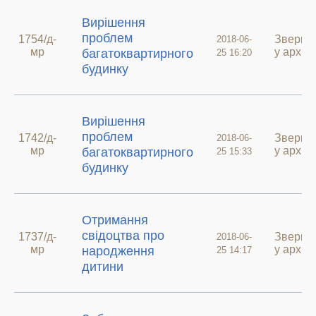
Вирішення
проблем
1754/д-
Зверне
2018-06-
мр
у архив
багатоквартирного
25 16:20
будинку
Вирішення
проблем
1742/д-
Зверне
2018-06-
мр
у архив
багатоквартирного
25 15:33
будинку
Отримання
свідоцтва про
1737/д-
Зверне
2018-06-
мр
у архив
народження
25 14:17
дитини