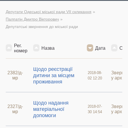
Депутати Одеської міської ради VII скликання
Палпатін Дмитро Вікторович
Депутатські звернення до міської ради
Рег.
Назва
Дата
Ста
номер
Щодо реєстрації
2382/д-
Зверне
2018-08-
дитини за місцем
мр
у архив
02 12:20
проживання
Щодо надання
2327/д-
Зверне
2018-07-
матеріальної
мр
у архив
30 14:54
допомоги