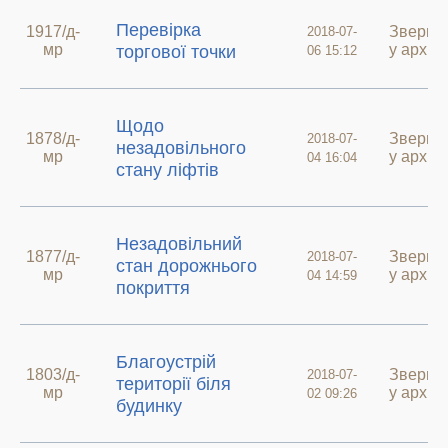
Перевірка
1917/д-
Зверне
2018-07-
мр
у архив
торгової точки
06 15:12
Щодо
1878/д-
Зверне
2018-07-
незадовільного
мр
у архив
04 16:04
стану ліфтів
Незадовільний
1877/д-
Зверне
2018-07-
стан дорожнього
мр
у архив
04 14:59
покриття
Благоустрій
1803/д-
Зверне
2018-07-
території біля
мр
у архив
02 09:26
будинку