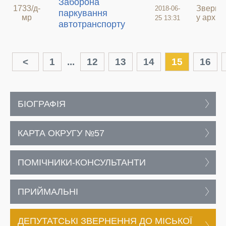
Заборона
1733/д-
Зверне
2018-06-
паркування
мр
у архив
25 13:31
автотранспорту
<
1
...
12
13
14
15
16
БІОГРАФІЯ
КАРТА ОКРУГУ №57
ПОМІЧНИКИ-КОНСУЛЬТАНТИ
ПРИЙМАЛЬНІ
ДЕПУТАТСЬКІ ЗВЕРНЕННЯ ДО МІСЬКОЇ